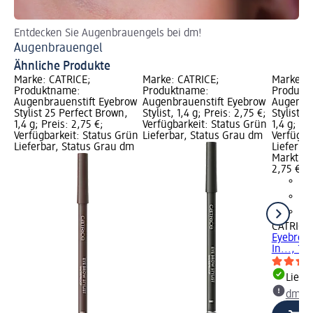
Entdecken Sie Augenbrauengels bei dm!
En
Augenbrauengel
Au
Ähnliche Produkte
Marke: CATRICE;
Marke: CATRICE;
Marke: C
Produktname:
Produktname:
Produkt
Augenbrauenstift Eyebrow
Augenbrauenstift Eyebrow
Augenbra
Stylist 25 Perfect Brown,
Stylist, 1,4 g; Preis: 2,75 €;
Stylist 0
1,4 g; Preis: 2,75 €;
Verfügbarkeit: Status Grün
1,4 g; Pr
Verfügbarkeit: Status Grün
Lieferbar, Status Grau dm
Verfügba
Lieferbar, Status Grau dm
Lieferba
Markt w
2,75 €
CATRICE
Eyebrow 
In..., 1,4
Liefe
dm Ma