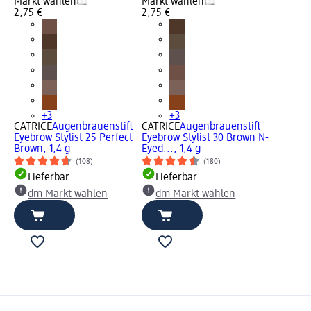
Markt wählen
Markt wählen
2,75 €
2,75 €
+3
+3
CATRICE
Augenbrauenstift
CATRICE
Augenbrauenstift
Eyebrow Stylist 25 Perfect
Eyebrow Stylist 30 Brown N-
Brown, 1,4 g
Eyed..., 1,4 g
(108)
(180)
Lieferbar
Lieferbar
dm Markt wählen
dm Markt wählen