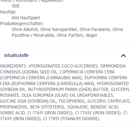
Textur / Konsistenz / Applikation:
Stift
Hauttyp:
Alle Hauttypen
Produkteigenschaften:
Ohne Alkohol, Ohne Nanopartikel, Ohne Parabene, Ohne
Paraffine / Mineralöle, Ohne Parfüm, Vegan
Inhaltsstoffe
INGREDIENTS: HYDROGENATED COCO-GLYCERIDES, SIMMONDSIA
CHINENSIS (JOJOBA) SEED OIL, COPERNICIA CERIFERA CERA
(COPERNICIA CERIFERA (CARNAUBA) WAX), EUPHORBIA CERIFERA
CERA (EUPHORBIA CERIFERA (CANDELILLA) WAX), HYDROGENATED
SOYBEAN OIL, BUTYROSPERMUM PARKII (SHEA) BUTTER, GLYCERYL
ROSINATE, OLEA EUROPAEA (OLIVE) OIL UNSAPONIFIABLES,
GLYCINE SOJA (SOYBEAN) OIL, TOCOPHEROL, GLYCERYL CAPRYLATE,
PROPANEDIOL, BETA-SITOSTEROL, SQUALENE, BENZOIC ACID,
SORBIC ACID, CI 77491 (IRON OXIDES), CI 77492 (IRON OXIDES), CI
77499 (IRON OXIDES), CI 77891 (TITANIUM DIOXIDE).