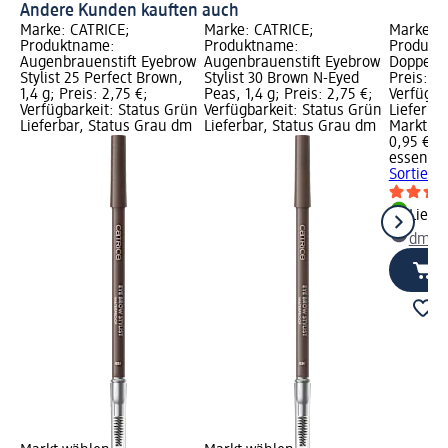
Andere Kunden kauften auch
Marke: CATRICE;
Marke: CATRICE;
Marke: e
Produktname:
Produktname:
Produkt
Augenbrauenstift Eyebrow
Augenbrauenstift Eyebrow
Doppelspi
Stylist 25 Perfect Brown,
Stylist 30 Brown N-Eyed
Preis: 0,
1,4 g; Preis: 2,75 €;
Peas, 1,4 g; Preis: 2,75 €;
Verfügba
Verfügbarkeit: Status Grün
Verfügbarkeit: Status Grün
Lieferba
Lieferbar, Status Grau dm
Lieferbar, Status Grau dm
Markt w
0,95 €
essence
Sortiert, 
Liefe
dm Ma