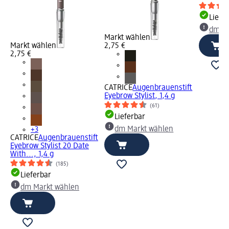
Liefe
dm Ma
Markt wählen
Markt wählen
2,75 €
2,75 €
CATRICE
Augenbrauenstift
Eyebrow Stylist, 1,4 g
(61)
Lieferbar
dm Markt wählen
+3
CATRICE
Augenbrauenstift
Eyebrow Stylist 20 Date
With..., 1,4 g
(185)
Lieferbar
dm Markt wählen