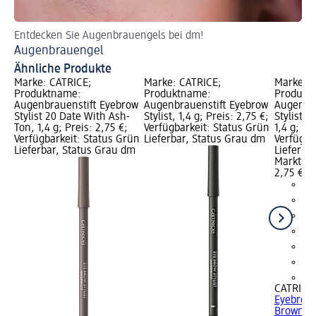
Entdecken Sie Augenbrauengels bei dm!
En
Augenbrauengel
Au
Ähnliche Produkte
Marke: CATRICE;
Marke: CATRICE;
Marke: C
Produktname:
Produktname:
Produkt
Augenbrauenstift Eyebrow
Augenbrauenstift Eyebrow
Augenbra
Stylist 20 Date With Ash-
Stylist, 1,4 g; Preis: 2,75 €;
Stylist 2
Ton, 1,4 g; Preis: 2,75 €;
Verfügbarkeit: Status Grün
1,4 g; Pr
Verfügbarkeit: Status Grün
Lieferbar, Status Grau dm
Verfügba
Lieferbar, Status Grau dm
Lieferba
Markt w
2,75 €
+3
CATRICE
Eyebrow S
Brown, 1