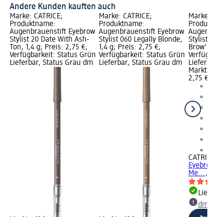
Andere Kunden kauften auch
Marke: CATRICE;
Marke: CATRICE;
Marke: C
Produktname:
Produktname:
Produkt
Augenbrauenstift Eyebrow
Augenbrauenstift Eyebrow
Augenbra
Stylist 20 Date With Ash-
Stylist 060 Legally Blonde,
Stylist 4
Ton, 1,4 g; Preis: 2,75 €;
1,4 g; Preis: 2,75 €;
Brow'n, 1
Verfügbarkeit: Status Grün
Verfügbarkeit: Status Grün
Verfügba
Lieferbar, Status Grau dm
Lieferbar, Status Grau dm
Lieferba
Markt w
2,75 €
+3
CATRICE
Eyebrow S
Me..., 1,
Liefe
dm Ma