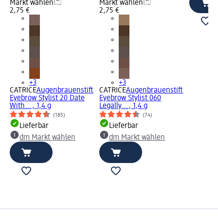
Markt wählen
Markt wählen
2,75 €
2,75 €
+3
+3
CATRICE
Augenbrauenstift
CATRICE
Augenbrauenstift
Eyebrow Stylist 20 Date
Eyebrow Stylist 060
With..., 1,4 g
Legally..., 1,4 g
(185)
(74)
Lieferbar
Lieferbar
dm Markt wählen
dm Markt wählen