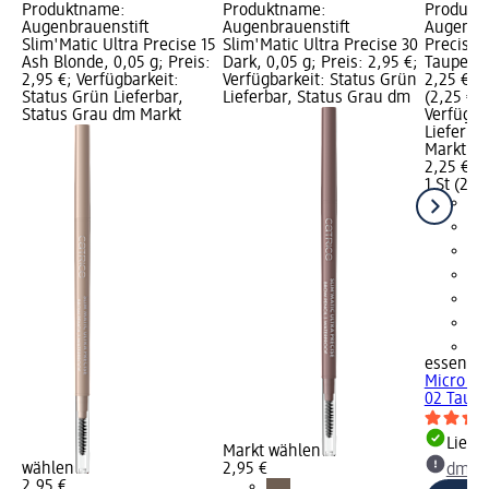
Produktname:
Produktname:
Produkt
Augenbrauenstift
Augenbrauenstift
Augenbra
Slim'Matic Ultra Precise 15
Slim'Matic Ultra Precise 30
Precise 
Ash Blonde, 0,05 g; Preis:
Dark, 0,05 g; Preis: 2,95 €;
Taupe, 0,
2,95 €; Verfügbarkeit:
Verfügbarkeit: Status Grün
2,25 €; G
Status Grün Lieferbar,
Lieferbar, Status Grau dm
(2,25 € je
Status Grau dm Markt
Verfügba
Lieferba
Markt w
2,25 €
1 St (2,25
+2
essence
Micro Pr
02 Taupe
Liefe
Markt wählen
wählen
2,95 €
dm Ma
2,95 €