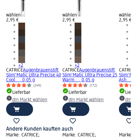
wählen
wählen
wählen
2,95 €
2,95 €
2,95 €
+2
+2
+2
CATRICE
Augenbrauenstift
CATRICE
Augenbrauenstift
CATRICE
Slim'Matic Ultra Precise 40
Slim'Matic Ultra Precise 25
Slim'Mat
Cool..., 0,05 g
Warm..., 0,05 g
Ash..., 0
(249)
(172)
Lieferbar
Lieferbar
Liefe
dm Markt wählen
dm Markt wählen
dm Ma
Andere Kunden kauften auch
Marke: CATRICE;
Marke: CATRICE;
Marke: e