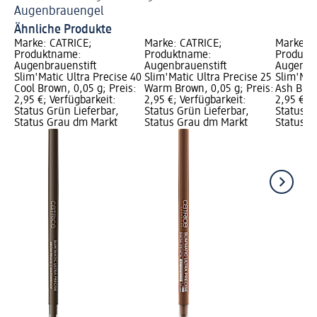
Augenbrauengel
Ve
Ähnliche Produkte
Marke: CATRICE;
Marke: CATRICE;
Marke: C
Produktname:
Produktname:
Produkt
Augenbrauenstift
Augenbrauenstift
Augenbra
Slim'Matic Ultra Precise 40
Slim'Matic Ultra Precise 25
Slim'Mat
Cool Brown, 0,05 g; Preis:
Warm Brown, 0,05 g; Preis:
Ash Blon
2,95 €; Verfügbarkeit:
2,95 €; Verfügbarkeit:
2,95 €; V
Status Grün Lieferbar,
Status Grün Lieferbar,
Status G
Status Grau dm Markt
Status Grau dm Markt
Status G