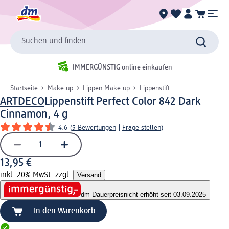
Suchen und finden
IMMERGÜNSTIG online einkaufen
Startseite
Make-up
Lippen Make-up
Lippenstift
ARTDECO
Lippenstift Perfect Color 842 Dark
Cinnamon, 4 g
4.6
(
5 Bewertungen
|
Frage stellen
)
13,95 €
inkl. 20% MwSt. zzgl.
Versand
dm Dauerpreis
nicht erhöht seit 03.09.2025
In den Warenkorb