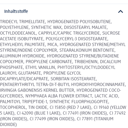
Inhaltsstoffe
TRIDECYL TRIMELLITATE, HYDROGENATED POLYISOBUTENE,
POLYETHYLENE, SYNTHETIC WAX, DIISOSTEARYL MALATE,
OCTYLDODECANOL, CAPRYLIC/CAPRIC TRIGLYCERIDE, SUCROSE
ACETATE ISOBUTYRATE, POLYGLYCERYL-3 DIISOSTEARATE,
ETHYLHEXYL PALMITATE, MICA, HYDROGENATED STYRENE/METHYL
STYRENE/INDENE COPOLYMER, STEARALKONIUM BENTONITE,
ALUMINUM HYDROXIDE, HYDROGENATED STYRENE/BUTADIENE
COPOLYMER, PROPYLENE CARBONATE, TRIBEHENIN, DICALCIUM
PHOSPHATE, ETHYL VANILLIN, PHYTOSTERYL/OCTYLDODECYL
LAUROYL GLUTAMATE, PROPYLENE GLYCOL
DICAPRYLATE/DICAPRATE, SORBITAN ISOSTEARATE,
PENTAERYTHRITYL TETRA-DI-T-BUTYL HYDROXYHYDROCINNAMATE,
IRVINGIA GABONENSIS KERNEL BUTTER, HYDROGENATED COCO-
GLYCERIDES, NYMPHAEA ALBA FLOWER EXTRACT, LACTIC ACID,
PALMITOYL TRIPEPTIDE-1, SYNTHETIC FLUORPHLOGOPITE,
TOCOPHEROL, TIN OXIDE, CI 15850 (RED 7 LAKE), CI 19140 (YELLOW
5 LAKE), CI 42090 (BLUE 1 LAKE), CI 77491 (IRON OXIDES), CI 77492
(IRON OXIDES), CI 77499 (IRON OXIDES), CI 77891 (TITANIUM
DIOXIDE)