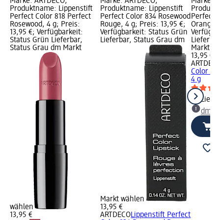
Marke: ARTDECO;
Marke: ARTDECO;
Marke: 
Produktname: Lippenstift
Produktname: Lippenstift
Produktn
Perfect Color 818 Perfect
Perfect Color 834 Rosewood
Perfect 
Rosewood, 4 g; Preis:
Rouge, 4 g; Preis: 13,95 €;
Orange, 4
13,95 €; Verfügbarkeit:
Verfügbarkeit: Status Grün
Verfügba
Status Grün Lieferbar,
Lieferbar, Status Grau dm
Lieferba
Status Grau dm Markt
Markt w
13,95 €
ARTDEC
Color 86
4 g
Liefe
dm Ma
Markt wählen
wählen
13,95 €
13,95 €
ARTDECO
Lippenstift Perfect