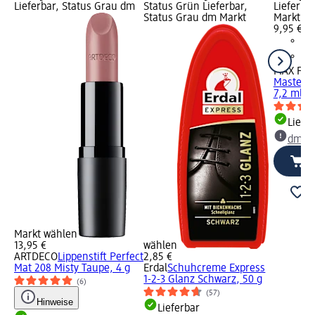
Lieferbar, Status Grau dm
Status Grün Lieferbar,
Lieferba
Status Grau dm Markt
Markt w
9,95 €
MAX FA
Masterpi
7,2 ml
Liefe
dm Ma
Markt wählen
13,95 €
wählen
ARTDECO
Lippenstift Perfect
2,85 €
Mat 208 Misty Taupe, 4 g
Erdal
Schuhcreme Express
1-2-3 Glanz Schwarz, 50 g
(6)
(57)
Hinweise
Lieferbar