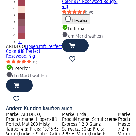
Color 834 Rosewood Rouge,
4 g
(8)
Hinweise
Lieferbar
dm Markt wählen
+1
ARTDECO
Lippenstift Perfect
Color 818 Perfect
Rosewood, 4 g
(5)
Lieferbar
dm Markt wählen
Andere Kunden kauften auch
Marke: ARTDECO;
Marke: Erdal;
Marke: 
Produktname: Lippenstift
Produktname: Schuhcreme
Produkt
Perfect Mat 208 Misty
Express 1-2-3 Glanz
Masterpi
Taupe, 4 g; Preis: 13,95 €;
Schwarz, 50 g; Preis:
7,2 ml; P
Verfügbarkeit: Status Grün
2,85 €; Verfügbarkeit:
Verfügba