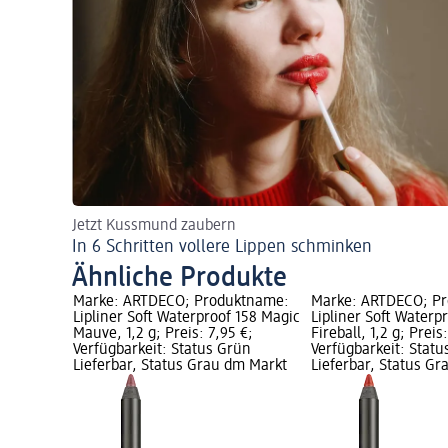
Jetzt Kussmund zaubern
In 6 Schritten vollere Lippen schminken
Ähnliche Produkte
ktname:
Marke: ARTDECO; Produktname:
Marke: ARTDECO; P
172 Cool
Lipliner Soft Waterproof 158 Magic
Lipliner Soft Waterp
 €;
Mauve, 1,2 g; Preis: 7,95 €;
Fireball, 1,2 g; Preis
ün
Verfügbarkeit: Status Grün
Verfügbarkeit: Statu
m Markt
Lieferbar, Status Grau dm Markt
Lieferbar, Status G