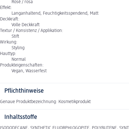
Rosé / rosa
Effekt:
Langanhaltend, Feuchtigkeitsspendend, Matt
Deckkraft:
Volle Deckkraft
Textur / Konsistenz / Applikation:
Stift
Wirkung:
Styling
Hauttyp:
Normal
Produkteigenschaften:
Vegan, Wasserfest
Pflichthinweise
Genaue Produktbezeichnung: Kosmetikprodukt
Inhaltsstoffe
ISODODECANE, SYNTHETIC FLUORPHLOGOPITE, POLYBUTENE, SYNTHE