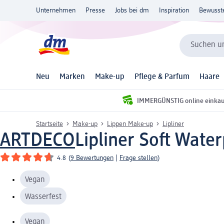
Unternehmen
Presse
Jobs bei dm
Inspiration
Bewusst
Suchen un
Neu
Marken
Make-up
Pflege & Parfum
Haare
IMMERGÜNSTIG online einka
Startseite
Make-up
Lippen Make-up
Lipliner
ARTDECO
Lipliner Soft Water
4.8
(
9 Bewertungen
|
Frage stellen
)
Vegan
Wasserfest
Vegan