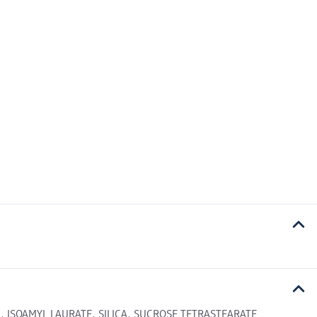
 ISOAMYL LAURATE, SILICA, SUCROSE TETRASTEARATE