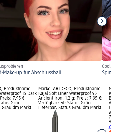
ausprobieren
Cool geschmink
-Make-up für Abschlussball
Spinnennetz 
; Produktname:
Marke: ARTDECO; Produktname:
Marke: ART
 Waterproof 15 Dark
Kajal Soft Liner Waterproof 95
Kajal Soft L
Preis: 7,95 €;
Ancient Iron, 1,2 g; Preis: 7,95 €;
Black, 1,2 g;
Status Grün
Verfügbarkeit: Status Grün
Verfügbarke
us Grau dm Markt
Lieferbar, Status Grau dm Markt
Lieferbar, 
wählen
7,95 €
ARTDECO
Ka
Waterproof 1