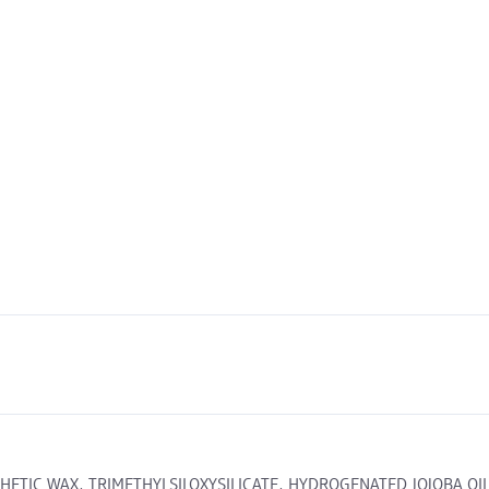
TIC WAX, TRIMETHYLSILOXYSILICATE, HYDROGENATED JOJOBA OIL,