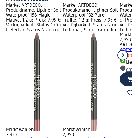
Marke: ARTDECO;
Marke: ARTDECO;
Marke: 
Produktname: Lipliner Soft
Produktname: Lipliner Soft
Produktn
Waterproof 158 Magic
Waterproof 132 Pure
Waterpro
Mauve, 1,2 g; Preis: 7,95 €;
Truffle, 1,2 g; Preis: 7,95 €;
g; Preis:
Verfügbarkeit: Status Grün
Verfügbarkeit: Status Grün
Verfügba
Lieferbar, Status Grau dm
Lieferbar, Status Grau dm
Lieferba
Markt w
7,95 €
ARTDEC
Waterpro
Liefe
dm Ma
Markt wählen
Markt wählen
7,95 €
7,95 €