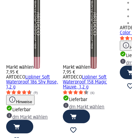
+1
ARTDEC
Color 950
Hinw
Liefe
dm Ma
Markt wählen
Markt wählen
7,95 €
7,95 €
ARTDECO
Lipliner Soft
ARTDECO
Lipliner Soft
Waterproof 186 Shy Rose,
Waterproof 158 Magic
1,2 g
Mauve, 1,2 g
(9)
(6)
Lieferbar
Hinweise
dm Markt wählen
Lieferbar
dm Markt wählen