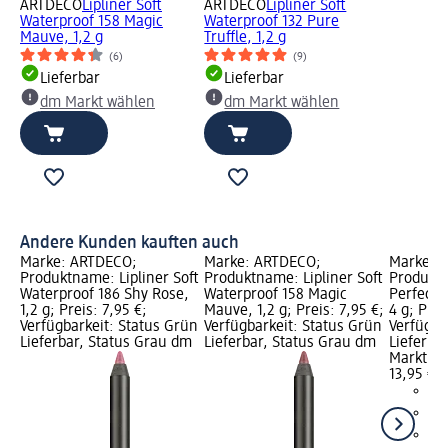
ARTDECO
Lipliner Soft
ARTDECO
Lipliner Soft
Waterproof 158 Magic
Waterproof 132 Pure
Mauve, 1,2 g
Truffle, 1,2 g
(6)
(9)
Lieferbar
Lieferbar
dm Markt wählen
dm Markt wählen
Andere Kunden kauften auch
Marke: ARTDECO;
Marke: ARTDECO;
Marke: 
Produktname: Lipliner Soft
Produktname: Lipliner Soft
Produktn
Waterproof 186 Shy Rose,
Waterproof 158 Magic
Perfect C
1,2 g; Preis: 7,95 €;
Mauve, 1,2 g; Preis: 7,95 €;
4 g; Prei
Verfügbarkeit: Status Grün
Verfügbarkeit: Status Grün
Verfügba
Lieferbar, Status Grau dm
Lieferbar, Status Grau dm
Lieferba
Markt w
13,95 €