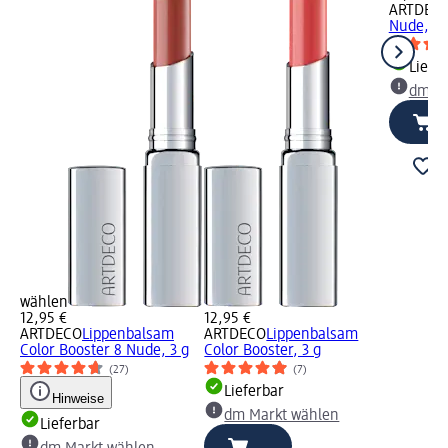
ARTDEC
Nude, 2 
Liefe
dm Ma
wählen
12,95 €
12,95 €
ARTDECO
Lippenbalsam
ARTDECO
Lippenbalsam
Color Booster 8 Nude, 3 g
Color Booster, 3 g
(27)
(7)
Lieferbar
Hinweise
dm Markt wählen
Lieferbar