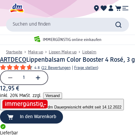
Suchen und finden
IMMERGÜNSTIG online einkaufen
Startseite
Make-up
Lippen Make-up
Lipbalm
ARTDECO
Lippenbalsam Color Booster 4 Rosé, 3 g
4.8
(
22 Bewertungen
|
Frage stellen
)
12,95 €
inkl. 20% MwSt. zzgl.
Versand
dm Dauerpreis
nicht erhöht seit 14.12.2022
In den Warenkorb
Lieferbar