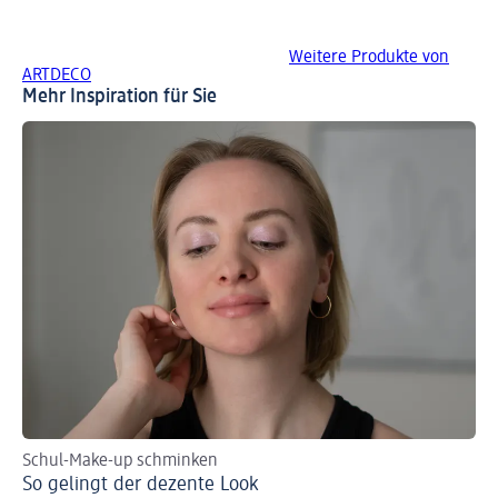
Weitere Produkte von
ARTDECO
Mehr Inspiration für Sie
Schul-Make-up schminken
Au
So gelingt der dezente Look
Si