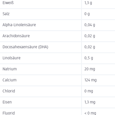
Eiweiß
1,3 g
Salz
0 g
Alpha-Linolensäure
0,04 g
Arachidonsäure
0,02 g
Docosahexaensäure (DHA)
0,02 g
Linolsäure
0,5 g
Natrium
20 mg
Calcium
124 mg
Chlorid
0 mg
Eisen
1,3 mg
Fluorid
< 0 mg