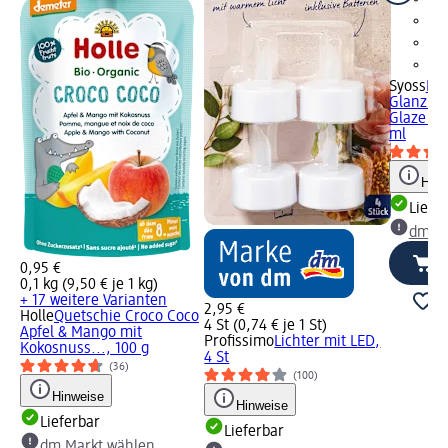
Syoss
Far
Glanzbe
Glaze In
ml
Hinw
Liefe
dm Ma
0,95 €
0,1 kg (9,50 € je 1 kg)
+ 17 weitere Varianten
2,95 €
Holle
Quetschie Croco Coco
4 St (0,74 € je 1 St)
Apfel & Mango mit
Profissimo
Lichter mit LED,
Kokosnuss..., 100 g
4 St
(36)
(100)
Hinweise
Hinweise
Lieferbar
Lieferbar
dm Markt wählen