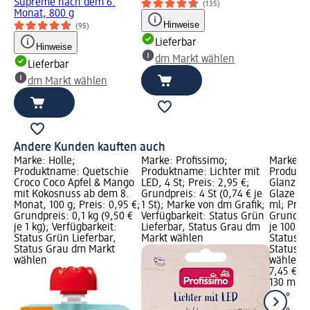
Supreme nach dem 6.
(135)
Monat, 800 g
Hinweise
(95)
Lieferbar
Hinweise
dm Markt wählen
Lieferbar
dm Markt wählen
Andere Kunden kauften auch
Marke: Holle;
Marke: Profissimo;
Marke: S
Produktname: Quetschie
Produktname: Lichter mit
Produkt
Croco Coco Apfel & Mango
LED, 4 St; Preis: 2,95 €;
Glanzbe
mit Kokosnuss ab dem 8.
Grundpreis: 4 St (0,74 € je
Glaze In
Monat, 100 g; Preis: 0,95 €;
1 St); Marke von dm Grafik;
ml; Preis
Grundpreis: 0,1 kg (9,50 €
Verfügbarkeit: Status Grün
Grundpre
je 1 kg); Verfügbarkeit:
Lieferbar, Status Grau dm
je 100 ml
Status Grün Lieferbar,
Markt wählen
Status G
Status Grau dm Markt
Status G
wählen
wählen
7,45 €
130 ml (5