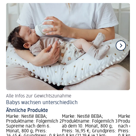
Alle Infos zur Gewichtszunahme
Vo
Babys wachsen unterschiedlich
Pr
Ähnliche Produkte
Marke: Nestlé BEBA;
Marke: Nestlé BEBA;
Marke: N
Produktname: Folgemilch 2
Produktname: Folgemilch 3
Produktn
Supreme nach dem 6.
ab dem 10. Monat, 800 g;
nach dem
Monat, 800 g; Preis:
Preis: 16,95 €; Grundpreis:
Preis: 1
26,45 €; Grundpreis: 0,8 kg
0,8 kg (21,19 € je 1 kg);
0,8 kg (21