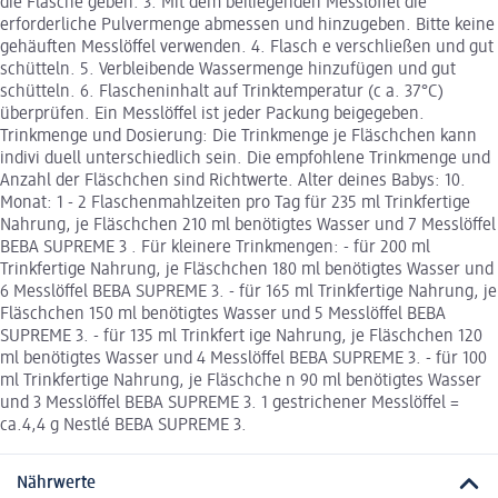
die Flasche geben. 3. Mit dem beiliegenden Messlöffel die
erforderliche Pulvermenge abmessen und hinzugeben. Bitte keine
gehäuften Messlöffel verwenden. 4. Flasch e verschließen und gut
schütteln. 5. Verbleibende Wassermenge hinzufügen und gut
schütteln. 6. Flascheninhalt auf Trinktemperatur (c a. 37°C)
überprüfen. Ein Messlöffel ist jeder Packung beigegeben.
Trinkmenge und Dosierung: Die Trinkmenge je Fläschchen kann
indivi duell unterschiedlich sein. Die empfohlene Trinkmenge und
Anzahl der Fläschchen sind Richtwerte. Alter deines Babys: 10.
Monat: 1 - 2 Flaschenmahlzeiten pro Tag für 235 ml Trinkfertige
Nahrung, je Fläschchen 210 ml benötigtes Wasser und 7 Messlöffel
BEBA SUPREME 3 . Für kleinere Trinkmengen: - für 200 ml
Trinkfertige Nahrung, je Fläschchen 180 ml benötigtes Wasser und
6 Messlöffel BEBA SUPREME 3. - für 165 ml Trinkfertige Nahrung, je
Fläschchen 150 ml benötigtes Wasser und 5 Messlöffel BEBA
SUPREME 3. - für 135 ml Trinkfert ige Nahrung, je Fläschchen 120
ml benötigtes Wasser und 4 Messlöffel BEBA SUPREME 3. - für 100
ml Trinkfertige Nahrung, je Fläschche n 90 ml benötigtes Wasser
und 3 Messlöffel BEBA SUPREME 3. 1 gestrichener Messlöffel =
ca.4,4 g Nestlé BEBA SUPREME 3.
Nährwerte