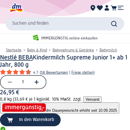
Suchen und finden
IMMERGÜNSTIG online einkaufen
Startseite
Baby & Kind
Babynahrung & Getränke
Babymilch
Nestlé BEBA
Kindermilch Supreme Junior 1+ ab 1
Jahr, 800 g
4.7
(
58 Bewertungen
|
Frage stellen
)
26,95 €
0,8 kg (33,69 € je 1 kg)
inkl. 10% MwSt. zzgl.
Versand
dm Dauerpreis
nicht erhöht seit 10.09.2025
In den Warenkorb