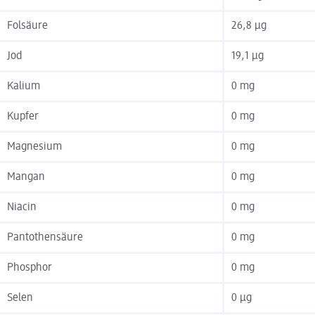
Folsäure
26,8 µg
Jod
19,1 µg
Kalium
0 mg
Kupfer
0 mg
Magnesium
0 mg
Mangan
0 mg
Niacin
0 mg
Pantothensäure
0 mg
Phosphor
0 mg
Selen
0 µg