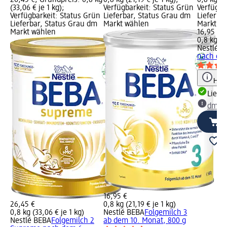
(33,06 € je 1 kg);
Verfügbarkeit: Status Grün
Verfügba
Verfügbarkeit: Status Grün
Lieferbar, Status Grau dm
Lieferba
Lieferbar, Status Grau dm
Markt wählen
Markt w
Markt wählen
16,95 €
0,8 kg (2
Nestlé B
nach dem
Hinw
Liefe
dm Ma
16,95 €
26,45 €
0,8 kg (21,19 € je 1 kg)
0,8 kg (33,06 € je 1 kg)
Nestlé BEBA
Folgemilch 3
Nestlé BEBA
Folgemilch 2
ab dem 10. Monat, 800 g