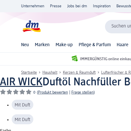
Unternehmen
Presse
Jobs bei dm
Inspiration
Bewusst
Suchen un
Neu
Marken
Make-up
Pflege & Parfum
Haare
IMMERGÜNSTIG online einka
Startseite
Haushalt
Kerzen & Raumduft
Lufterfrischer & 
AIR WICK
Duftöl Nachfüller 
0
(
Produkt bewerten
|
Frage stellen
)
Mit Duft
Mit Duft