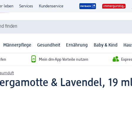
er leben
Services
Kundenservice
d finden
Männerpflege
Gesundheit
Ernährung
Baby & Kind
Hau
ufen
Mein dm-App Vorteile nutzen
Expre
Raumduft
Bergamotte & Lavendel, 19 m