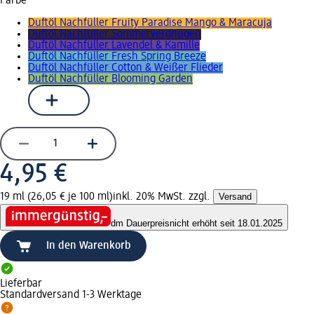
Farbe
Duftöl Nachfüller Fruity Paradise Mango & Maracuja
Duftöl Nachfüller Sommervergnügen
Duftöl Nachfüller Lavendel & Kamille
Duftöl Nachfüller Fresh Spring Breeze
Duftöl Nachfüller Cotton & Weißer Flieder
Duftöl Nachfüller Blooming Garden
4,95 €
19 ml (26,05 € je 100 ml)
inkl. 20% MwSt. zzgl.
Versand
dm Dauerpreis
nicht erhöht seit 18.01.2025
In den Warenkorb
Lieferbar
Standardversand 1-3 Werktage