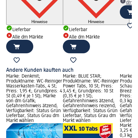
dm Ma
Hinweise
Hinweise
Lieferbar
Lieferbar
Alle dm Märkte
Alle dm Märkte
Andere Kunden kauften auch
Marke: Denkmit;
Marke: BLUE STAR;
Marke: 
Produktname: WC-Reiniger
Produktname: WC-Reiniger
Produkt
Wasserkasten-Tabs, 4 St;
Power Tabs, 10 St; Preis:
Schaum I
Preis: 1,95 €; Grundpreis: 4
3,45 €; Grundpreis: 10 St
Breeze (
St (0,49 € je 1 St); Marke
(0,35 € je 1 St);
Preis: 3
von dm Grafik;
Gefahrenhinweis ätzend,
0,3 kg (1
Gefahrenhinweis ätzend;
Gefahrenhinweis reizend;
Gefahren
Verfügbarkeit: Status Grün
Verfügbarkeit: Status Grün
Gefahren
Lieferbar, Status Grau dm
Lieferbar, Status Grau dm
Verfügba
Markt wählen
Markt wählen
Lieferba
Markt w
3,25 €
0,3 kg (1