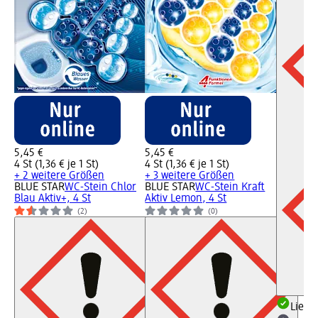
5,45 €
5,45 €
4 St (1,36 € je 1 St)
4 St (1,36 € je 1 St)
+ 2 weitere Größen
+ 3 weitere Größen
BLUE STAR
WC-Stein Chlor
BLUE STAR
WC-Stein Kraft
Blau Aktiv+, 4 St
Aktiv Lemon, 4 St
(2)
(0)
Liefe