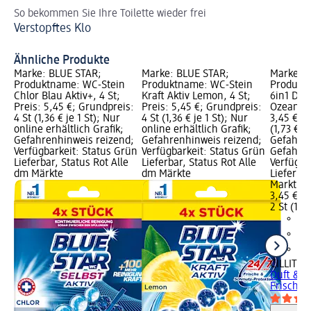
So bekommen Sie Ihre Toilette wieder frei
So
Verstopftes Klo
Ve
To
Ähnliche Produkte
Marke: BLUE STAR;
Marke: BLUE STAR;
Marke: C
Produktname: WC-Stein
Produktname: WC-Stein
Produkt
Chlor Blau Aktiv+, 4 St;
Kraft Aktiv Lemon, 4 St;
6in1 Duf
Preis: 5,45 €; Grundpreis:
Preis: 5,45 €; Grundpreis:
Ozean Fri
4 St (1,36 € je 1 St); Nur
4 St (1,36 € je 1 St); Nur
3,45 €; G
online erhältlich Grafik;
online erhältlich Grafik;
(1,73 € je
Gefahrenhinweis reizend;
Gefahrenhinweis reizend;
Gefahren
Verfügbarkeit: Status Grün
Verfügbarkeit: Status Grün
Gefahren
Lieferbar, Status Rot Alle
Lieferbar, Status Rot Alle
Verfügba
dm Märkte
dm Märkte
Lieferba
Markt w
3,45 €
2 St (1,73
CILLIT B
Duft & F
Frische, 