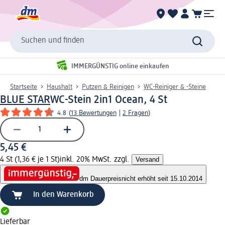
Suchen und finden
IMMERGÜNSTIG online einkaufen
Startseite
Haushalt
Putzen & Reinigen
WC-Reiniger & -Steine
BLUE STAR
WC-Stein 2in1 Ocean, 4 St
4.8
(
13 Bewertungen
|
2 Fragen
)
5,45 €
4 St (1,36 € je 1 St)
inkl. 20% MwSt. zzgl.
Versand
dm Dauerpreis
nicht erhöht seit 15.10.2014
In den Warenkorb
Lieferbar