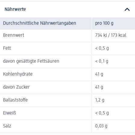
Nährwerte
Durchschnittliche Nährwertangaben
pro 100 g
Brennwert
734 kJ / 173 kcal
Fett
< 0,5 g
davon gesättigte Fettsäuren
< 0,1 g
Kohlenhydrate
41 g
davon Zucker
41 g
Ballaststoffe
1,2 g
Eiweiß
< 0,5 g
Salz
0,03 g