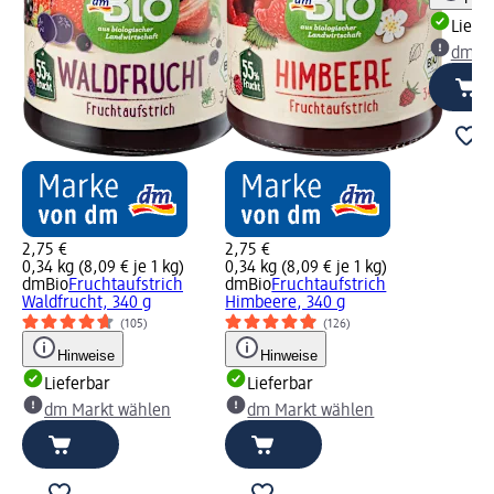
Liefe
dm Ma
2,75 €
2,75 €
0,34 kg (8,09 € je 1 kg)
0,34 kg (8,09 € je 1 kg)
dmBio
Fruchtaufstrich
dmBio
Fruchtaufstrich
Waldfrucht, 340 g
Himbeere, 340 g
(105)
(126)
Hinweise
Hinweise
Lieferbar
Lieferbar
dm Markt wählen
dm Markt wählen