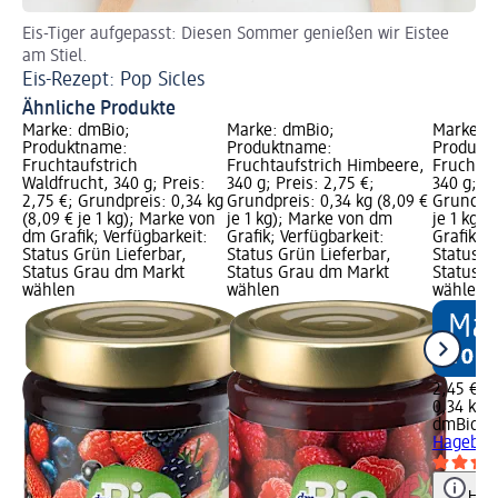
Eis-Tiger aufgepasst: Diesen Sommer genießen wir Eistee
Re
am Stiel.
Ve
Eis-Rezept: Pop Sicles
Ähnliche Produkte
Marke: dmBio;
Marke: dmBio;
Marke: 
Produktname:
Produktname:
Produkt
Fruchtaufstrich
Fruchtaufstrich Himbeere,
Fruchtau
Waldfrucht, 340 g; Preis:
340 g; Preis: 2,75 €;
340 g; Pr
2,75 €; Grundpreis: 0,34 kg
Grundpreis: 0,34 kg (8,09 €
Grundpre
(8,09 € je 1 kg); Marke von
je 1 kg); Marke von dm
je 1 kg)
dm Grafik; Verfügbarkeit:
Grafik; Verfügbarkeit:
Grafik; V
Status Grün Lieferbar,
Status Grün Lieferbar,
Status G
Status Grau dm Markt
Status Grau dm Markt
Status G
wählen
wählen
wählen
2,45 €
0,34 kg (
dmBio
Fr
Hagebutt
Hinw