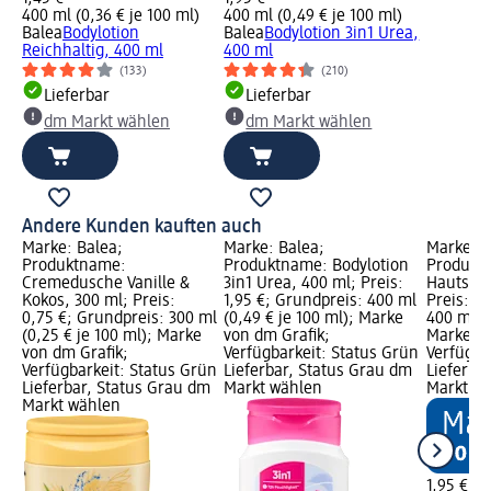
400 ml (0,36 € je 100 ml)
400 ml (0,49 € je 100 ml)
Balea
Bodylotion
Balea
Bodylotion 3in1 Urea,
Reichhaltig, 400 ml
400 ml
(133)
(210)
Lieferbar
Lieferbar
dm Markt wählen
dm Markt wählen
Andere Kunden kauften auch
Marke: Balea;
Marke: Balea;
Marke: B
Produktname:
Produktname: Bodylotion
Produktn
Cremedusche Vanille &
3in1 Urea, 400 ml; Preis:
Hautstra
Kokos, 300 ml; Preis:
1,95 €; Grundpreis: 400 ml
Preis: 1,
0,75 €; Grundpreis: 300 ml
(0,49 € je 100 ml); Marke
400 ml (0
(0,25 € je 100 ml); Marke
von dm Grafik;
Marke vo
von dm Grafik;
Verfügbarkeit: Status Grün
Verfügba
Verfügbarkeit: Status Grün
Lieferbar, Status Grau dm
Lieferba
Lieferbar, Status Grau dm
Markt wählen
Markt w
Markt wählen
1,95 €