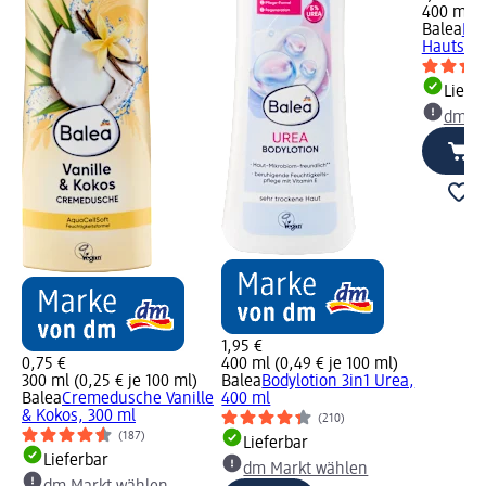
400 ml (0
Balea
Bod
Hautstra
Liefe
dm Ma
1,95 €
0,75 €
400 ml (0,49 € je 100 ml)
300 ml (0,25 € je 100 ml)
Balea
Bodylotion 3in1 Urea,
Balea
Cremedusche Vanille
400 ml
& Kokos, 300 ml
(210)
(187)
Lieferbar
Lieferbar
dm Markt wählen