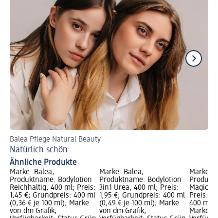
Balea Pflege Natural Beauty
DI
Natürlich schön
Fe
Ähnliche Produkte
Marke: Balea;
Marke: Balea;
Marke: B
Produktname: Bodylotion
Produktname: Bodylotion
Produktn
Reichhaltig, 400 ml; Preis:
3in1 Urea, 400 ml; Preis:
Magic S
1,45 €; Grundpreis: 400 ml
1,95 €; Grundpreis: 400 ml
Preis: 1,
(0,36 € je 100 ml); Marke
(0,49 € je 100 ml); Marke
400 ml (0
von dm Grafik;
von dm Grafik;
Marke vo