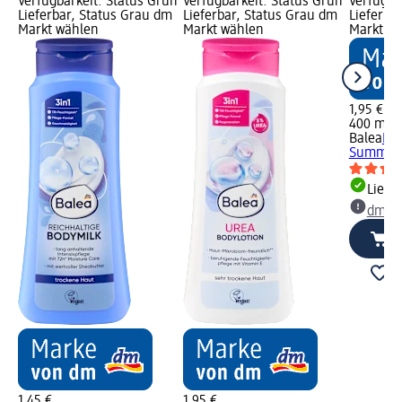
Verfügbarkeit: Status Grün
Verfügbarkeit: Status Grün
Verfügba
Lieferbar, Status Grau dm
Lieferbar, Status Grau dm
Lieferba
Markt wählen
Markt wählen
Markt w
1,95 €
400 ml (0
Balea
Bod
Summer,
Liefe
dm Ma
1,45 €
1,95 €