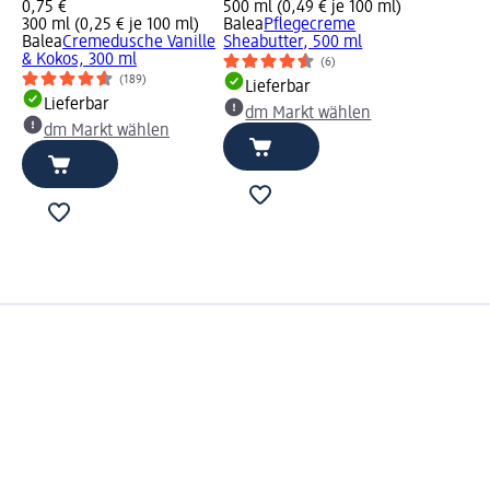
0,75 €
500 ml (0,49 € je 100 ml)
300 ml (0,25 € je 100 ml)
Balea
Pflegecreme
Balea
Cremedusche Vanille
Sheabutter, 500 ml
& Kokos, 300 ml
(6)
(189)
Lieferbar
Lieferbar
dm Markt wählen
dm Markt wählen