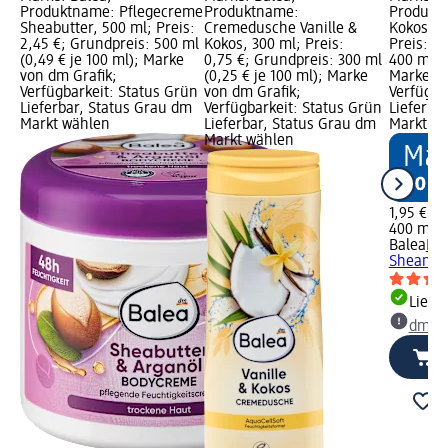
Produktname: Pflegecreme
Produktname:
Produktn
Sheabutter, 500 ml; Preis:
Cremedusche Vanille &
Kokos & 
2,45 €; Grundpreis: 500 ml
Kokos, 300 ml; Preis:
Preis: 1,
(0,49 € je 100 ml); Marke
0,75 €; Grundpreis: 300 ml
400 ml (0
von dm Grafik;
(0,25 € je 100 ml); Marke
Marke vo
Verfügbarkeit: Status Grün
von dm Grafik;
Verfügba
Lieferbar, Status Grau dm
Verfügbarkeit: Status Grün
Lieferba
Markt wählen
Lieferbar, Status Grau dm
Markt w
Markt wählen
1,95 €
400 ml (0
Balea
Bod
Sheanus
Liefe
dm Ma