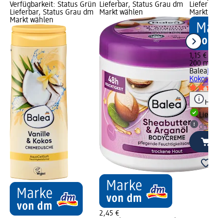
Verfügbarkeit: Status Grün
Lieferbar, Status Grau dm
Lieferba
Lieferbar, Status Grau dm
Markt wählen
Markt w
Markt wählen
1,15 €
200 ml (0
Balea
Deo
Kokos, 2
Hinw
Liefe
dm Ma
2,45 €