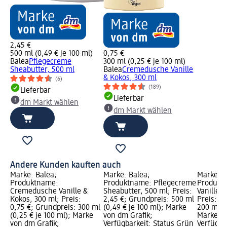
2,45 €
500 ml (0,49 € je 100 ml)
0,75 €
Balea
Pflegecreme
300 ml (0,25 € je 100 ml)
Sheabutter, 500 ml
Balea
Cremedusche Vanille
& Kokos, 300 ml
(6)
(189)
Lieferbar
Lieferbar
dm Markt wählen
dm Markt wählen
Andere Kunden kauften auch
Marke: Balea;
Marke: Balea;
Marke: B
Produktname:
Produktname: Pflegecreme
Produkt
Cremedusche Vanille &
Sheabutter, 500 ml; Preis:
Vanille 
Kokos, 300 ml; Preis:
2,45 €; Grundpreis: 500 ml
Preis: 1,
0,75 €; Grundpreis: 300 ml
(0,49 € je 100 ml); Marke
200 ml (0
(0,25 € je 100 ml); Marke
von dm Grafik;
Marke vo
von dm Grafik;
Verfügbarkeit: Status Grün
Verfügba