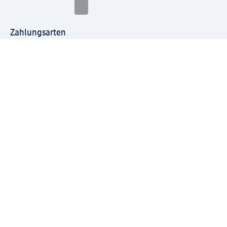
Zahlungsarten
Mit dm verbinden