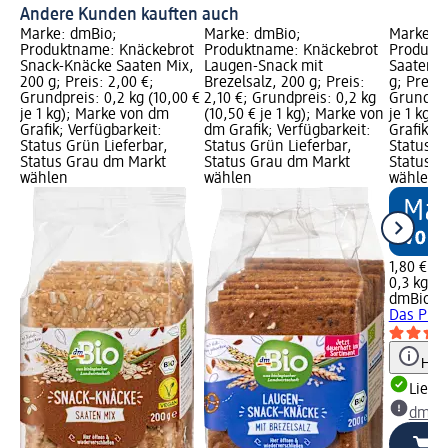
Andere Kunden kauften auch
Marke: dmBio;
Marke: dmBio;
Marke: 
Produktname: Knäckebrot
Produktname: Knäckebrot
Produktn
Snack-Knäcke Saaten Mix,
Laugen-Snack mit
Saatenbr
200 g; Preis: 2,00 €;
Brezelsalz, 200 g; Preis:
g; Preis:
Grundpreis: 0,2 kg (10,00 €
2,10 €; Grundpreis: 0,2 kg
Grundpre
je 1 kg); Marke von dm
(10,50 € je 1 kg); Marke von
je 1 kg)
Grafik; Verfügbarkeit:
dm Grafik; Verfügbarkeit:
Grafik; V
Status Grün Lieferbar,
Status Grün Lieferbar,
Status G
Status Grau dm Markt
Status Grau dm Markt
Status G
wählen
wählen
wählen
1,80 €
0,3 kg (6
dmBio
Ha
Das Pure
Hinw
Liefe
dm Ma