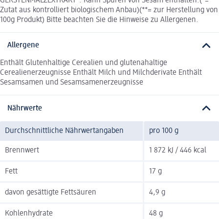
GERSTENMALZEXTRAKT*. Kann Spuren von Sesam enthalten.(*=
Zutat aus kontrolliert biologischem Anbau)(**= zur Herstellung von
100g Produkt) Bitte beachten Sie die Hinweise zu Allergenen.
Allergene
Enthält Glutenhaltige Cerealien und glutenahaltige
Cerealienerzeugnisse Enthält Milch und Milchderivate Enthält
Sesamsamen und Sesamsamenerzeugnisse
Nährwerte
Durchschnittliche Nährwertangaben
pro 100 g
Brennwert
1 872 kJ / 446 kcal
Fett
17 g
davon gesättigte Fettsäuren
4,9 g
Kohlenhydrate
48 g