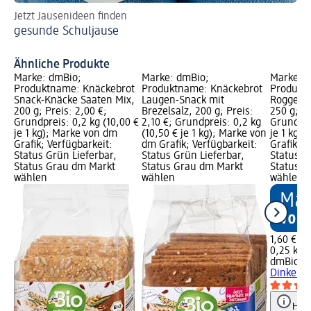
Jetzt Jausenideen finden
Ob
gesunde Schuljause
si
Le
Ähnliche Produkte
Marke: dmBio;
Marke: dmBio;
Marke: 
Produktname: Knäckebrot
Produktname: Knäckebrot
Produkt
Snack-Knäcke Saaten Mix,
Laugen-Snack mit
Roggen &
200 g; Preis: 2,00 €;
Brezelsalz, 200 g; Preis:
250 g; Pr
Grundpreis: 0,2 kg (10,00 €
2,10 €; Grundpreis: 0,2 kg
Grundpre
je 1 kg); Marke von dm
(10,50 € je 1 kg); Marke von
je 1 kg)
Grafik; Verfügbarkeit:
dm Grafik; Verfügbarkeit:
Grafik; V
Status Grün Lieferbar,
Status Grün Lieferbar,
Status G
Status Grau dm Markt
Status Grau dm Markt
Status G
wählen
wählen
wählen
1,60 €
0,25 kg (
dmBio
Kn
Dinkel (2
Hinw