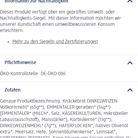
Information zur Nachhaltigkeit
Dieses Produkt verfügt über ein geprüftes Umwelt- oder
Nachhaltigkeits-Siegel. Mit dieser Information möchten wir
unserer Kundschaft einen umweltbewussteren Konsum
erleichtern.
Mehr zu den Siegeln und Zertifizierungen
Pflichthinweise
ÖKO-Kontrollstelle: DE-ÖKO-006
Zutaten
Genaue Produktbezeichnung: Knäckebrot DINKELWEIZEN-
Vollkornmehl* (65g**), EMMENTALER gerieben* (14g**)
[EMMENTALER* (MILCH*, Salz, KÄSEREIKULTUREN, mikrobieller
Labaustauschstoff), Maisstärke*], Kürbiskerne* (11g**),
DINKELWEIZENMEHL* (7g**), HAFERFLOCKEN*, natives Olivenöl
extra*, Meersalz, Hefe, Sonnenblumenkerne*, Leinsaat*,