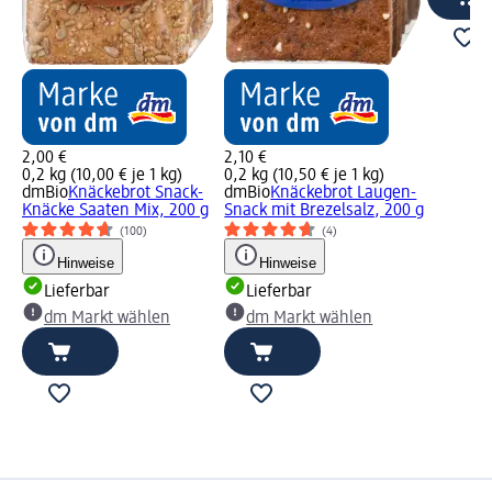
2,00 €
2,10 €
0,2 kg (10,00 € je 1 kg)
0,2 kg (10,50 € je 1 kg)
dmBio
Knäckebrot Snack-
dmBio
Knäckebrot Laugen-
Knäcke Saaten Mix, 200 g
Snack mit Brezelsalz, 200 g
(100)
(4)
Hinweise
Hinweise
Lieferbar
Lieferbar
dm Markt wählen
dm Markt wählen