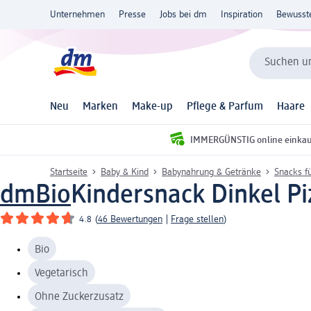
Unternehmen
Presse
Jobs bei dm
Inspiration
Bewusst
Suchen un
Neu
Marken
Make-up
Pflege & Parfum
Haare
IMMERGÜNSTIG online einka
Startseite
Baby & Kind
Babynahrung & Getränke
Snacks f
dmBio
Kindersnack Dinkel Pi
4.8
(
46 Bewertungen
|
Frage stellen
)
Bio
Vegetarisch
Ohne Zuckerzusatz