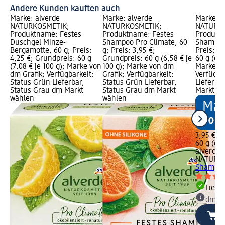
Andere Kunden kauften auch
Marke: alverde
Marke: alverde
Marke: a
NATURKOSMETIK;
NATURKOSMETIK;
NATURKO
Produktname: Festes
Produktname: Festes
Produkt
Duschgel Minze-
Shampoo Pro Climate, 60
Shampoo 
Bergamotte, 60 g; Preis:
g; Preis: 3,95 €;
Preis: 3
4,25 €; Grundpreis: 60 g
Grundpreis: 60 g (6,58 € je
60 g (6,5
(7,08 € je 100 g); Marke von
100 g); Marke von dm
Marke vo
dm Grafik; Verfügbarkeit:
Grafik; Verfügbarkeit:
Verfügba
Status Grün Lieferbar,
Status Grün Lieferbar,
Lieferba
Status Grau dm Markt
Status Grau dm Markt
Markt w
wählen
wählen
3,95 €
60 g (6,5
alverde
NATURK
Shampoo 
Liefe
dm Ma