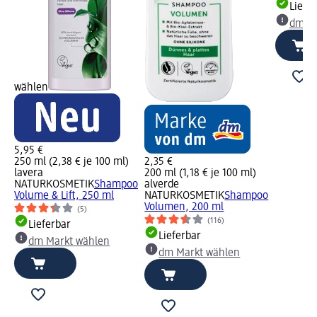
Liefe
dm Ma
wählen
5,95 €
250 ml (2,38 € je 100 ml)
2,35 €
lavera
200 ml (1,18 € je 100 ml)
NATURKOSMETIK
Shampoo
alverde
Volume & Lift, 250 ml
NATURKOSMETIK
Shampoo
Volumen, 200 ml
(5)
(116)
Lieferbar
Lieferbar
dm Markt wählen
dm Markt wählen