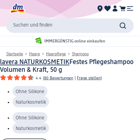
Suchen und finden
IMMERGÜNSTIG online einkaufen
Startseite
Haare
Haarpflege
Shampoo
lavera NATURKOSMETIK
Festes Pflegeshampoo
Volumen & Kraft, 50 g
4.4
(
80 Bewertungen
|
Frage stellen
)
Ohne Silikone
Naturkosmetik
Ohne Silikone
Naturkosmetik