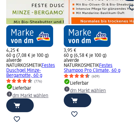
4,25 €
3,95 €
60 g (7,08 € je 100 g)
60 g (6,58 € je 100 g)
alverde
alverde
NATURKOSMETIK
Festes
NATURKOSMETIK
Festes
Duschgel Minze-
Shampoo Pro Climate, 60 g
Bergamotte, 60 g
(609)
(776)
Lieferbar
Lieferbar
dm Markt wählen
dm Markt wählen