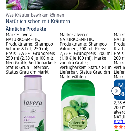
Was Kräuter bewirken können
So
Natürlich schön mit Kräutern
Ha
Ähnliche Produkte
Marke: lavera
Marke: alverde
Marke: a
NATURKOSMETIK;
NATURKOSMETIK;
NATURKO
Produktname: Shampoo
Produktname: Shampoo
Produkt
Volume & Lift, 250 ml;
Volumen, 200 ml; Preis:
Kraft & S
Preis: 5,95 €; Grundpreis:
2,35 €; Grundpreis: 200 ml
Preis: 2
250 ml (2,38 € je 100 ml);
(1,18 € je 100 ml); Marke
200 ml (1
Neu Grafik; Verfügbarkeit:
von dm Grafik;
Marke vo
Status Grün Lieferbar,
Verfügbarkeit: Status Grün
Verfügba
Status Grau dm Markt
Lieferbar, Status Grau dm
Lieferba
Markt wählen
Markt w
2,35 €
200 ml (1
alverde
NATURK
Kraft & 