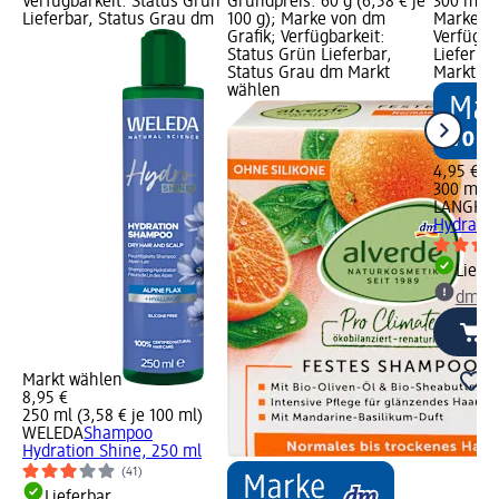
Verfügbarkeit: Status Grün
Grundpreis: 60 g (6,58 € je
300 ml (1
Lieferbar, Status Grau dm
100 g); Marke von dm
Marke vo
Grafik; Verfügbarkeit:
Verfügba
Status Grün Lieferbar,
Lieferba
Status Grau dm Markt
Markt w
wählen
4,95 €
300 ml (1
LANGHA
Hydrate&
Liefe
dm Ma
Markt wählen
8,95 €
250 ml (3,58 € je 100 ml)
WELEDA
Shampoo
Hydration Shine, 250 ml
(41)
Lieferbar