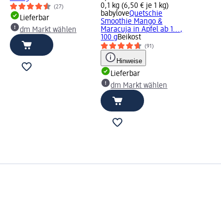
0,1 kg (6,50 € je 1 kg)
(27)
babylove
Quetschie
Lieferbar
Smoothie Mango &
Maracuja in Apfel ab 1...,
dm Markt wählen
100 g
Beikost
(91)
Hinweise
Lieferbar
dm Markt wählen