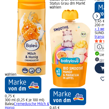
Status Grau dm Markt
wählen
5,45 €
200 ml (2
+ 3 weit
SUNDAN
transpar
Hinw
Liefe
dm Ma
wählen
0,75 €
300 ml (0,25 € je 100 ml)
Balea
Cremedusche Milch &
Honig
0,65 €