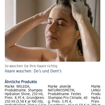
So waschen Sie Ihre Haare richtig
Je
Haare waschen: Do’s und Dont’s
We
Ähnliche Produkte
Marke: WELEDA;
Marke: alverde
Marke:
Produktname: Shampoo
NATURKOSMETIK;
LANGHA
Hydration Shine, 250 ml;
Produktname: Festes
Produkt
Preis: 8,95 €; Grundpreis:
Shampoo Pro Climate, 60
Hydrate&
250 ml (3,58 € je 100 ml);
g; Preis: 3,95 €;
Preis: 4