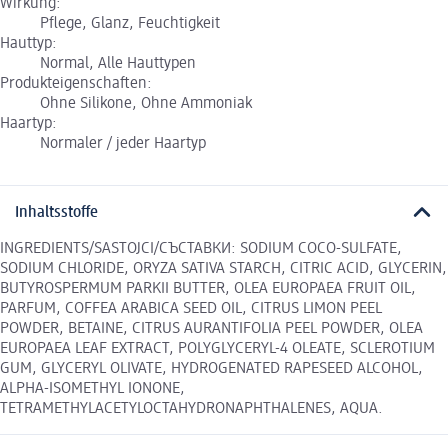
Wirkung:
Pflege, Glanz, Feuchtigkeit
Hauttyp:
Normal, Alle Hauttypen
Produkteigenschaften:
Ohne Silikone, Ohne Ammoniak
Haartyp:
Normaler / jeder Haartyp
Inhaltsstoffe
INGREDIENTS/SASTOJCI/СЪСТАВКИ: SODIUM COCO-SULFATE,
SODIUM CHLORIDE, ORYZA SATIVA STARCH, CITRIC ACID, GLYCERIN,
BUTYROSPERMUM PARKII BUTTER, OLEA EUROPAEA FRUIT OIL,
PARFUM, COFFEA ARABICA SEED OIL, CITRUS LIMON PEEL
POWDER, BETAINE, CITRUS AURANTIFOLIA PEEL POWDER, OLEA
EUROPAEA LEAF EXTRACT, POLYGLYCERYL-4 OLEATE, SCLEROTIUM
GUM, GLYCERYL OLIVATE, HYDROGENATED RAPESEED ALCOHOL,
ALPHA-ISOMETHYL IONONE,
TETRAMETHYLACETYLOCTAHYDRONAPHTHALENES, AQUA.