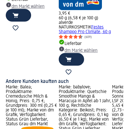
dm Markt wählen
3,95 €
60 g (6,58 € je 100 g)
alverde
NATURKOSMETIK
Festes
Shampoo Pro Climate, 60 g
(609)
Lieferbar
dm Markt wählen
Andere Kunden kauften auch
Marke: Balea;
Marke: babylove;
Marke: 
Produktname:
Produktname: Quetschie
Produkt
Cremedusche Milch &
Smoothie Mango &
Sonnensp
Honig; Preis: 0,75 €;
Maracuja in Apfel ab 1 Jahr,
LSF 20, 
Grundpreis: 300 ml (0,25 €
100 g; Rechtliche
5,45 €; 
je 100 ml); Marke von dm
Kategorie: Beikost; Preis:
(2,73 € j
Grafik; Verfügbarkeit:
0,65 €; Grundpreis: 0,1 kg
von dm G
Status Grün Lieferbar,
(6,50 € je 1 kg); Marke von
Verfügba
Status Grau dm Markt
dm Grafik; Verfügbarkeit:
Lieferba
Status Grün Lieferbar,
Markt w