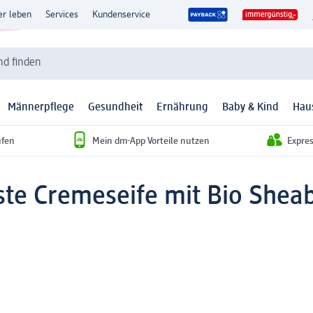
er leben
Services
Kundenservice
d finden
Männerpflege
Gesundheit
Ernährung
Baby & Kind
Hau
ufen
Mein dm-App Vorteile nutzen
Expre
ste Cremeseife mit Bio Shea