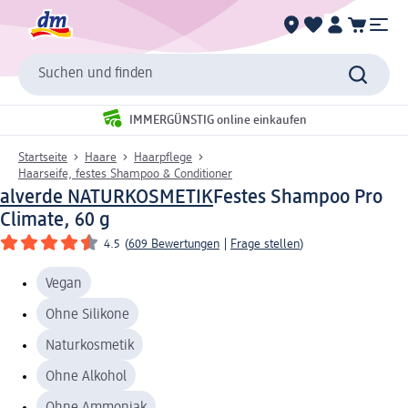
Suchen und finden
IMMERGÜNSTIG online einkaufen
Startseite
Haare
Haarpflege
Haarseife, festes Shampoo & Conditioner
alverde NATURKOSMETIK
Festes Shampoo Pro
Climate, 60 g
4.5
(
609 Bewertungen
|
Frage stellen
)
Vegan
Ohne Silikone
Naturkosmetik
Ohne Alkohol
Ohne Ammoniak