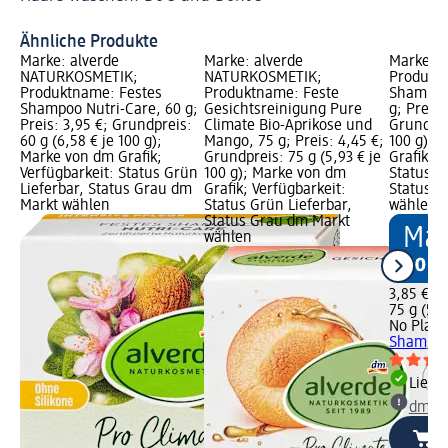
Ähnliche Produkte
Marke: alverde
Marke: alverde
Marke: N
NATURKOSMETIK;
NATURKOSMETIK;
Produkt
Produktname: Festes
Produktname: Feste
Shampoo
Shampoo Nutri-Care, 60 g;
Gesichtsreinigung Pure
g; Preis:
Preis: 3,95 €; Grundpreis:
Climate Bio-Aprikose und
Grundprei
60 g (6,58 € je 100 g);
Mango, 75 g; Preis: 4,45 €;
100 g); 
Marke von dm Grafik;
Grundpreis: 75 g (5,93 € je
Grafik; V
Verfügbarkeit: Status Grün
100 g); Marke von dm
Status G
Lieferbar, Status Grau dm
Grafik; Verfügbarkeit:
Status G
Markt wählen
Status Grün Lieferbar,
wählen
Status Grau dm Markt
wählen
3,85 €
75 g (5,1
No Plane
Shampoo 
Liefe
dm Ma