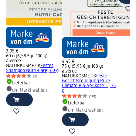
3,95 €
60 g (6,58 € je 100 g)
alverde
4,45 €
NATURKOSMETIK
Festes
75 g (5,93 € je 100 g)
Shampoo Nutri-Care, 60 g
alverde
NATURKOSMETIK
Feste
(3)
Gesichtsreinigung Pure
Lieferbar
Climate Bio-Aprikose..., 75
dm Markt wählen
g
(118)
Lieferbar
dm Markt wählen