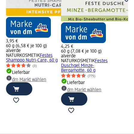
3,95 €
60 g (6,58 € je 100 g)
4,25 €
alverde
60 g (7,08 € je 100 g)
NATURKOSMETIK
Festes
alverde
Shampoo Nutri-Care, 60 g
NATURKOSMETIK
Festes
Duschgel Minze-
(3)
Bergamotte, 60 g
Lieferbar
(775)
dm Markt wählen
Lieferbar
dm Markt wählen