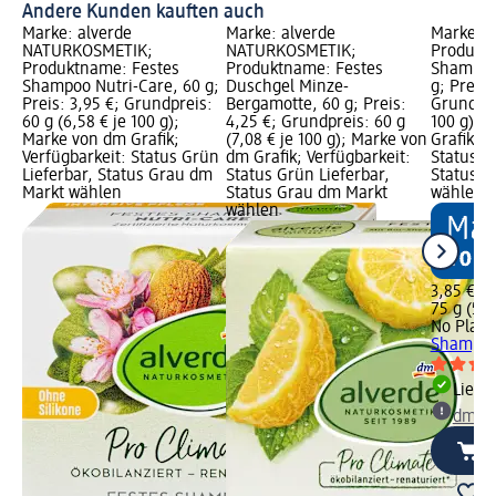
Andere Kunden kauften auch
Marke: alverde
Marke: alverde
Marke: N
NATURKOSMETIK;
NATURKOSMETIK;
Produkt
Produktname: Festes
Produktname: Festes
Shampoo
Shampoo Nutri-Care, 60 g;
Duschgel Minze-
g; Preis:
Preis: 3,95 €; Grundpreis:
Bergamotte, 60 g; Preis:
Grundprei
60 g (6,58 € je 100 g);
4,25 €; Grundpreis: 60 g
100 g); 
Marke von dm Grafik;
(7,08 € je 100 g); Marke von
Grafik; V
Verfügbarkeit: Status Grün
dm Grafik; Verfügbarkeit:
Status G
Lieferbar, Status Grau dm
Status Grün Lieferbar,
Status G
Markt wählen
Status Grau dm Markt
wählen
wählen
3,85 €
75 g (5,1
No Plane
Shampoo 
Liefe
dm Ma