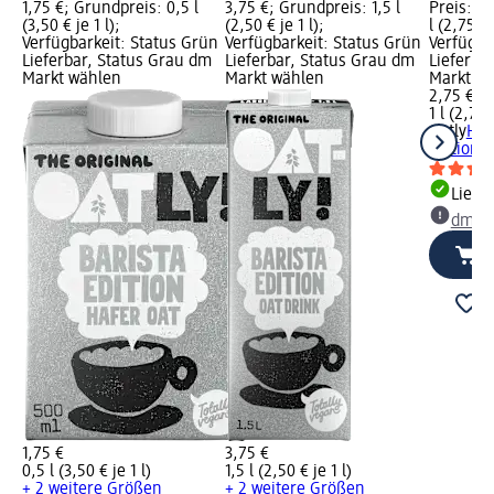
1,75 €; Grundpreis: 0,5 l
3,75 €; Grundpreis: 1,5 l
Preis: 2,
(3,50 € je 1 l);
(2,50 € je 1 l);
l (2,75 € 
Verfügbarkeit: Status Grün
Verfügbarkeit: Status Grün
Verfügba
Lieferbar, Status Grau dm
Lieferbar, Status Grau dm
Lieferba
Markt wählen
Markt wählen
Markt w
2,75 €
1 l (2,75 
Oatly
Haf
Edition C
Liefe
dm Ma
1,75 €
3,75 €
0,5 l (3,50 € je 1 l)
1,5 l (2,50 € je 1 l)
+ 2 weitere Größen
+ 2 weitere Größen