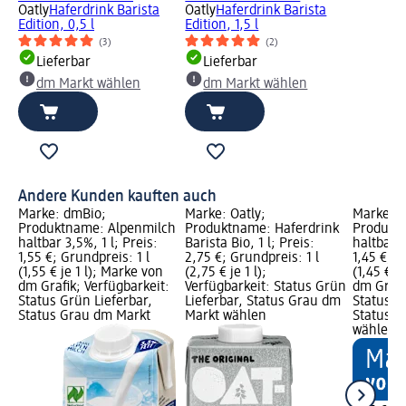
Oatly
Haferdrink Barista
Oatly
Haferdrink Barista
Edition, 0,5 l
Edition, 1,5 l
(3)
(2)
Lieferbar
Lieferbar
dm Markt wählen
dm Markt wählen
Andere Kunden kauften auch
Marke: dmBio;
Marke: Oatly;
Marke: 
Produktname: Alpenmilch
Produktname: Haferdrink
Produkt
haltbar 3,5%, 1 l; Preis:
Barista Bio, 1 l; Preis:
haltbar 1
1,55 €; Grundpreis: 1 l
2,75 €; Grundpreis: 1 l
1,45 €; G
(1,55 € je 1 l); Marke von
(2,75 € je 1 l);
(1,45 € j
dm Grafik; Verfügbarkeit:
Verfügbarkeit: Status Grün
dm Grafi
Status Grün Lieferbar,
Lieferbar, Status Grau dm
Status G
Status Grau dm Markt
Markt wählen
Status G
wählen