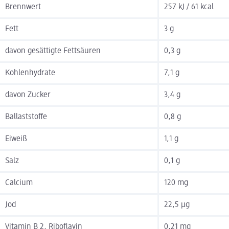
Brennwert
257 kJ / 61 kcal
Fett
3 g
davon gesättigte Fettsäuren
0,3 g
Kohlenhydrate
7,1 g
davon Zucker
3,4 g
Ballaststoffe
0,8 g
Eiweiß
1,1 g
Salz
0,1 g
Calcium
120 mg
Jod
22,5 µg
Vitamin B 2, Riboflavin
0,21 mg