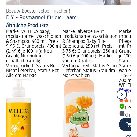
Beauty-Booster selber machen!
Wa
DIY – Rosmarinöl für die Haare
Na
Ähnliche Produkte
Marke: WELEDA baby;
Marke: alverde BABY;
Marke: 
Produktname: Waschlotion
Produktname: Waschlotion
Produkt
& Shampoo, 400 ml; Preis:
& Shampoo Baby Bio-
Pflegelo
9,95 €; Grundpreis: 400 ml
Calendula, 250 ml; Preis:
ml; Preis
(2,49 € je 100 ml); Neu
3,75 €; Grundpreis: 250 ml
Grundpre
Grafik, Nur online
(1,50 € je 100 ml); Marke
je 100 ml
erhältlich Grafik;
von dm Grafik;
Status G
Verfügbarkeit: Status Rot
Verfügbarkeit: Status Grün
Status G
Nicht lieferbar, Status Rot
Lieferbar, Status Grau dm
wählen
Alle dm Märkte
Markt wählen
11,50 €
200 ml (5
WELEDA 
Pflegelo
ml
Liefe
dm Ma