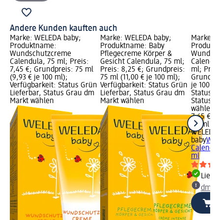
Andere Kunden kauften auch
Marke: WELEDA baby;
Marke: WELEDA baby;
Marke: 
Produktname:
Produktname: Baby
Produkt
Wundschutzcreme
Pflegecreme Körper &
Wundsch
Calendula, 75 ml; Preis:
Gesicht Calendula, 75 ml;
Calendul
7,45 €; Grundpreis: 75 ml
Preis: 8,25 €; Grundpreis:
ml; Preis
(9,93 € je 100 ml);
75 ml (11,00 € je 100 ml);
Grundpre
Verfügbarkeit: Status Grün
Verfügbarkeit: Status Grün
je 100 ml
Lieferbar, Status Grau dm
Lieferbar, Status Grau dm
Status G
Markt wählen
Markt wählen
Status G
wählen
7,65 €
75 ml (10
WELEDA
baby
Wun
Calendul
ml
Liefe
dm Ma