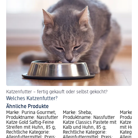
Katzenfutter – fertig gekauft oder selbst gekocht?
So
Welches Katzenfutter?
Hi
Ähnliche Produkte
Marke: Purina Gourmet;
Marke: Sheba;
Marke: P
Produktname: Nassfutter
Produktname: Nassfutter
Produktn
Katze Gold Saftig-Feine
Katze Classics Pastete mit
Katze Go
Streifen mit Huhn, 85 g;
Kalb und Huhn, 85 g;
mit Huhn
Rechtliche Kategorie:
Rechtliche Kategorie:
Kategori
Alleinfuttermittel; Preis:
Alleinfuttermittel; Preis:
Alleinfut