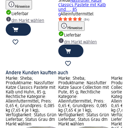
Sheba
Nassfutter Katze
Classics Pastete mit Kalb
Hinweise
und..., 85
Lieferbar
g
Alleinfuttermittel
(84)
dm Markt wählen
Hinweise
Lieferbar
dm Markt wählen
Andere Kunden kauften auch
Marke: Sheba;
Marke: Sheba;
Marke: S
Produktname: Nassfutter
Produktname: Nassfutter
Produkt
Katze Classics Pastete mit
Katze Sauce Collection mit
Collecti
Kalb und Huhn, 85 g;
Pute, 85 g; Rechtliche
sortiert,
Rechtliche Kategorie:
Kategorie:
Kategori
Alleinfuttermittel; Preis:
Alleinfuttermittel; Preis:
Alleinfut
0,65 €; Grundpreis: 0,085
0,65 €; Grundpreis: 0,085
0,65 €; 
kg (7,65 € je 1 kg);
kg (7,65 € je 1 kg);
kg (7,65 
Verfügbarkeit: Status Grün
Verfügbarkeit: Status Grün
Verfügba
Lieferbar, Status Grau dm
Lieferbar, Status Grau dm
Lieferba
Markt wählen
Markt wählen
Markt w