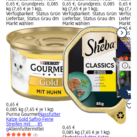
0,65 €; Grundpreis: 0,085
0,65 €; Grundpreis: 0,085
0,65 €; 
kg (7,65 € je 1 kg);
kg (7,65 € je 1 kg);
kg (7,65 
Verfügbarkeit: Status Grün
Verfügbarkeit: Status Grün
Verfügba
Lieferbar, Status Grau dm
Lieferbar, Status Grau dm
Lieferba
Markt wählen
Markt wählen
Markt w
0,65 €
0,085 kg 
Purina 
Katze Go
mit Huhn
g
Alleinfu
Hinw
Liefe
dm Ma
0,65 €
0,085 kg (7,65 € je 1 kg)
Purina Gourmet
Nassfutter
Katze Gold Saftig-Feine
Streifen mit..., 85
0,65 €
g
Alleinfuttermittel
0,085 kg (7,65 € je 1 kg)
(3)