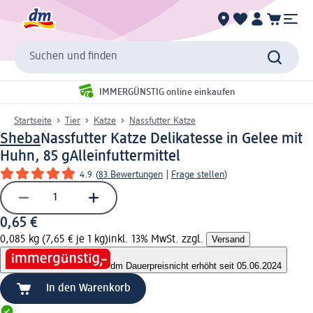
Suchen und finden
IMMERGÜNSTIG online einkaufen
Startseite
Tier
Katze
Nassfutter Katze
Sheba
Nassfutter Katze Delikatesse in Gelee mit
Huhn, 85 g
Alleinfuttermittel
4.9
(
83 Bewertungen
|
Frage stellen
)
0,65 €
0,085 kg (7,65 € je 1 kg)
inkl. 13% MwSt. zzgl.
Versand
dm Dauerpreis
nicht erhöht seit 05.06.2024
In den Warenkorb