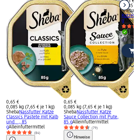
0,65 €
0,085 kg 
Sheba
Se
Katzenfut
g
Alleinfu
Liefe
dm Ma
0,65 €
0,65 €
0,085 kg (7,65 € je 1 kg)
0,085 kg (7,65 € je 1 kg)
Sheba
Nassfutter Katze
Sheba
Nassfutter Katze
Classics Pastete mit Kalb
Sauce Collection mit Pute,
und..., 85
85 g
Alleinfuttermittel
g
Alleinfuttermittel
(79)
(84)
Hinweise