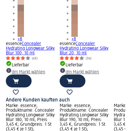
+8
+8
essence
Concealer
essence
Concealer
Hydrating Longwear Silky
Hydrating Longwear Silky
Blur 100, 10 ml
Blur 20, 10 ml
(65)
(36)
Lieferbar
Lieferbar
dm Markt wählen
dm Markt wählen
Andere Kunden kauften auch
Marke: essence;
Marke: essence;
Marke: e
Produktname: Concealer
Produktname: Concealer
Produkt
Hydrating Longwear Silky
Hydrating Longwear Silky
Hydratin
Blur 180, 10 ml; Preis:
Blur 190, 10 ml; Preis:
Blur 130,
3,45 €; Grundpreis: 1 St
3,45 €; Grundpreis: 1 St
3,45 €; G
(3,45 € je 1 St);
(3,45 € je 1 St);
(3,45 € je