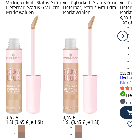
Verfügbarkeit: Status Grün
Verfügbarkeit: Status Grün
Verfügba
Lieferbar, Status Grau dm
Lieferbar, Status Grau dm
Lieferba
Markt wählen
Markt wählen
Markt w
3,45 €
1 St (3,45
+8
essence
Hydratin
Blur 130,
Liefe
dm Ma
3,45 €
3,45 €
1 St (3,45 € je 1 St)
1 St (3,45 € je 1 St)