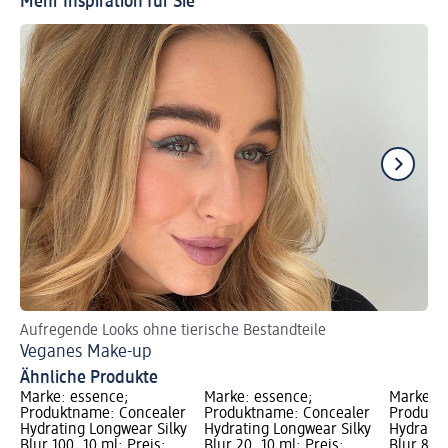
Mehr Inspiration für Sie
Aufregende Looks ohne tierische Bestandteile
Za
Veganes Make-up
Br
Ähnliche Produkte
Marke: essence;
Marke: essence;
Marke: e
Produktname: Concealer
Produktname: Concealer
Produkt
Hydrating Longwear Silky
Hydrating Longwear Silky
Hydratin
Blur 100, 10 ml; Preis:
Blur 20, 10 ml; Preis:
Blur 80, 