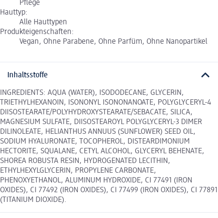
Pflege
Hauttyp:
Alle Hauttypen
Produkteigenschaften:
Vegan, Ohne Parabene, Ohne Parfüm, Ohne Nanopartikel
Inhaltsstoffe
INGREDIENTS: AQUA (WATER), ISODODECANE, GLYCERIN,
TRIETHYLHEXANOIN, ISONONYL ISONONANOATE, POLYGLYCERYL-4
DIISOSTEARATE/POLYHYDROXYSTEARATE/SEBACATE, SILICA,
MAGNESIUM SULFATE, DIISOSTEAROYL POLYGLYCERYL-3 DIMER
DILINOLEATE, HELIANTHUS ANNUUS (SUNFLOWER) SEED OIL,
SODIUM HYALURONATE, TOCOPHEROL, DISTEARDIMONIUM
HECTORITE, SQUALANE, CETYL ALCOHOL, GLYCERYL BEHENATE,
SHOREA ROBUSTA RESIN, HYDROGENATED LECITHIN,
ETHYLHEXYLGLYCERIN, PROPYLENE CARBONATE,
PHENOXYETHANOL, ALUMINUM HYDROXIDE, CI 77491 (IRON
OXIDES), CI 77492 (IRON OXIDES), CI 77499 (IRON OXIDES), CI 77891
(TITANIUM DIOXIDE).