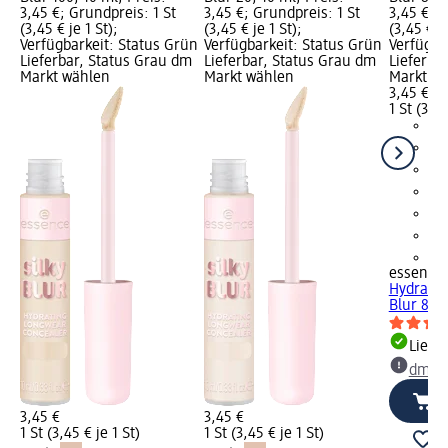
3,45 €; Grundpreis: 1 St
3,45 €; Grundpreis: 1 St
3,45 €; G
(3,45 € je 1 St);
(3,45 € je 1 St);
(3,45 € je
Verfügbarkeit: Status Grün
Verfügbarkeit: Status Grün
Verfügba
Lieferbar, Status Grau dm
Lieferbar, Status Grau dm
Lieferba
Markt wählen
Markt wählen
Markt w
3,45 €
1 St (3,45
+8
essence
Hydratin
Blur 80, 
Liefe
dm Ma
3,45 €
3,45 €
1 St (3,45 € je 1 St)
1 St (3,45 € je 1 St)