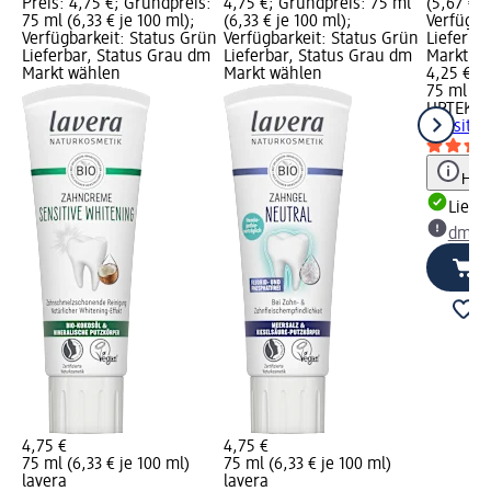
Preis: 4,75 €; Grundpreis:
4,75 €; Grundpreis: 75 ml
(5,67 € j
75 ml (6,33 € je 100 ml);
(6,33 € je 100 ml);
Verfügba
Verfügbarkeit: Status Grün
Verfügbarkeit: Status Grün
Lieferba
Lieferbar, Status Grau dm
Lieferbar, Status Grau dm
Markt w
Markt wählen
Markt wählen
4,25 €
75 ml (5,
URTEKR
Sensitiv,
Hinw
Liefe
dm Ma
4,75 €
4,75 €
75 ml (6,33 € je 100 ml)
75 ml (6,33 € je 100 ml)
lavera
lavera