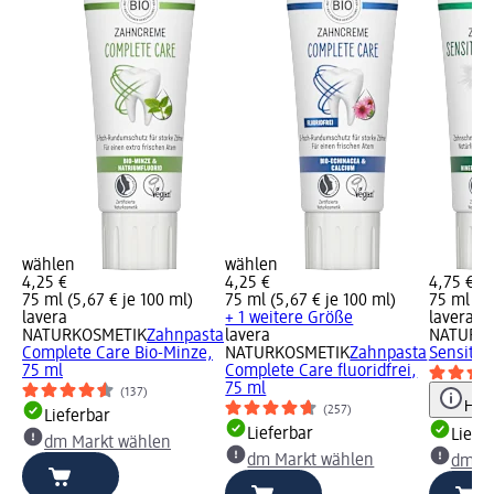
wählen
wählen
4,25 €
4,25 €
4,75 €
75 ml (5,67 € je 100 ml)
75 ml (5,67 € je 100 ml)
75 ml (6,
lavera
+ 1 weitere Größe
lavera
NATURKOSMETIK
Zahnpasta
lavera
NATURK
Complete Care Bio-Minze,
NATURKOSMETIK
Zahnpasta
Sensitiv
75 ml
Complete Care fluoridfrei,
75 ml
(137)
Hinw
(257)
Lieferbar
Lieferbar
Liefe
dm Markt wählen
dm Markt wählen
dm Ma