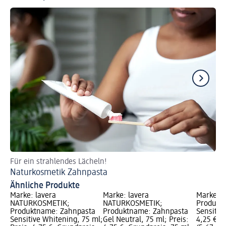
Für ein strahlendes Lächeln!
So
Naturkosmetik Zahnpasta
We
Ähnliche Produkte
Marke: lavera
Marke: lavera
Marke: 
NATURKOSMETIK;
NATURKOSMETIK;
Produkt
Produktname: Zahnpasta
Produktname: Zahnpasta
Sensitiv,
Sensitive Whitening, 75 ml;
Gel Neutral, 75 ml; Preis:
4,25 €; 