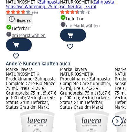
NATURKOSMETIK
Zahnpasta
NATURKOSMETIK
Zahnpasta
Sensitive Whitening, 75 ml
Gel Neutral, 75 ml
(64)
(8)
Lieferbar
Hinweise
dm Markt wählen
Lieferbar
dm Markt wählen
Andere Kunden kauften auch
Marke: lavera
Marke: lavera
Marke: l
NATURKOSMETIK;
NATURKOSMETIK;
NATURKO
Produktname: Zahnpasta
Produktname: Zahnpasta
Produkt
Complete Care Bio-Minze,
Complete Care fluoridfrei,
Sensitiv
75 ml; Preis: 4,25 €;
75 ml; Preis: 4,25 €;
Preis: 4
Grundpreis: 75 ml (5,67 €
Grundpreis: 75 ml (5,67 €
75 ml (6,
je 100 ml); Verfügbarkeit:
je 100 ml); Verfügbarkeit:
Verfügba
Status Grün Lieferbar,
Status Grün Lieferbar,
Lieferba
Status Grau dm Markt
Status Grau dm Markt
Markt w