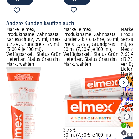
Andere Kunden kauften auch
Marke: elmex;
Marke: elmex;
Marke: e
Produktname: Zahnpasta
Produktname: Zahnpasta
Produkt
Kariesschutz, 75 ml; Preis:
Kinder 2 bis 6 Jahre, 50 ml;
Sensitiv
3,75 €; Grundpreis: 75 ml
Preis: 3,75 €; Grundpreis:
ml; Rech
(5,00 € je 100 ml);
50 ml (7,50 € je 100 ml);
Medizinp
Verfügbarkeit: Status Grün
Verfügbarkeit: Status Grün
2,65 €; 
Lieferbar, Status Grau dm
Lieferbar, Status Grau dm
(13,25 € 
Markt wählen
Markt wählen
Verfügba
Lieferba
Markt w
2,65 €
20 ml (13
+ 1 weit
elmex
Za
Professi
ml
Mediz
Hinw
Liefe
3,75 €
dm Ma
50 ml (7,50 € je 100 ml)