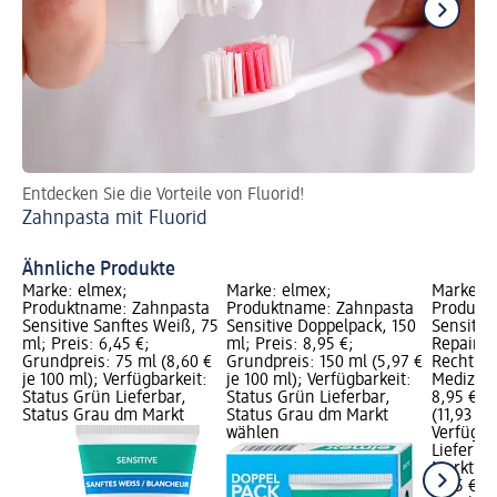
Entdecken Sie die Vorteile von Fluorid!
Er
Zahnpasta mit Fluorid
sc
Za
Ähnliche Produkte
Marke: elmex;
Marke: elmex;
Marke: e
Produktname: Zahnpasta
Produktname: Zahnpasta
Produkt
Sensitive Sanftes Weiß, 75
Sensitive Doppelpack, 150
Sensitiv
ml; Preis: 6,45 €;
ml; Preis: 8,95 €;
Repair &
Grundpreis: 75 ml (8,60 €
Grundpreis: 150 ml (5,97 €
Rechtlic
je 100 ml); Verfügbarkeit:
je 100 ml); Verfügbarkeit:
Medizinp
Status Grün Lieferbar,
Status Grün Lieferbar,
8,95 €; 
Status Grau dm Markt
Status Grau dm Markt
(11,93 € 
wählen
Verfügba
Lieferba
Markt w
8,95 €