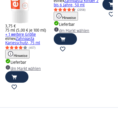
elmex
Zahnpasta Kinder 2
bis 6 Jahre, 50 ml
(2058)
Hinweise
Lieferbar
3,75 €
75 ml (5,00 € je 100 ml)
dm Markt wählen
+ 1 weitere Größe
elmex
Zahnpasta
Kariesschutz, 75 ml
(457)
Hinweise
Lieferbar
dm Markt wählen