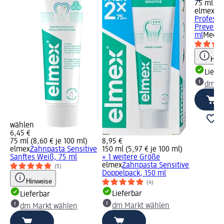
75 ml (11
elmex
Za
Professi
Prevent,
ml
Mediz
Hinw
Liefe
dm Ma
wählen
6,45 €
75 ml (8,60 € je 100 ml)
8,95 €
elmex
Zahnpasta Sensitive
150 ml (5,97 € je 100 ml)
Sanftes Weiß, 75 ml
+ 1 weitere Größe
elmex
Zahnpasta Sensitive
(5)
Doppelpack, 150 ml
Hinweise
(4)
Lieferbar
Lieferbar
dm Markt wählen
dm Markt wählen