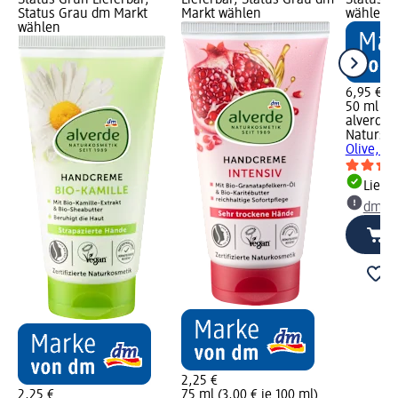
Status Grün Lieferbar,
Lieferbar, Status Grau dm
Status G
Status Grau dm Markt
Markt wählen
wählen
wählen
6,95 €
50 ml (13
alverde
Natursc
Olive, 50
Liefe
dm Ma
2,25 €
2,25 €
75 ml (3,00 € je 100 ml)