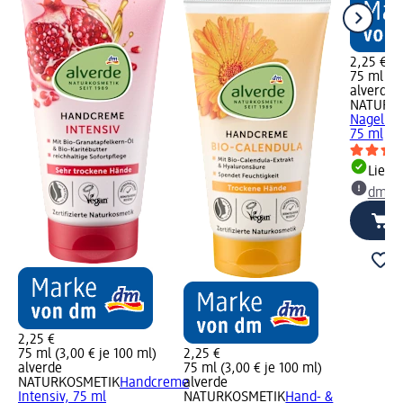
2,25 €
75 ml (3,
alverde
NATURK
Nagelbal
75 ml
Liefe
dm Ma
2,25 €
75 ml (3,00 € je 100 ml)
2,25 €
alverde
75 ml (3,00 € je 100 ml)
NATURKOSMETIK
Handcreme
alverde
Intensiv, 75 ml
NATURKOSMETIK
Hand- &