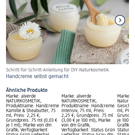
Schritt-für-Schritt-Anleitung für DIY-Naturkosmetik.
Fü
Handcreme selbst gemacht
Di
Ähnliche Produkte
Marke: alverde
Marke: alverde
Marke: a
NATURKOSMETIK;
NATURKOSMETIK;
Natursc
Produktname: Handcreme
Produktname: Handcreme
Gesichts
Kamille & Sheabutter, 75
Intensiv, 75 ml; Preis:
ml; Preis
ml; Preis: 2,25 €;
2,25 €; Grundpreis: 75 ml
Grundpre
Grundpreis: 75 ml (0,03 €
(3,00 € je 100 ml); Marke
je 100 m
je 1 ml); Marke von dm
von dm Grafik;
Grafik; V
Grafik; Verfügbarkeit:
Verfügbarkeit: Status Grün
Status G