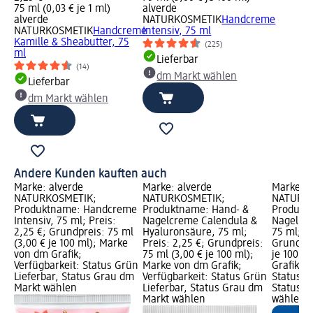
75 ml (0,03 € je 1 ml)
alverde
alverde
NATURKOSMETIK
Handcreme
NATURKOSMETIK
Handcreme
Intensiv, 75 ml
Kamille & Sheabutter, 75
(225)
ml
Lieferbar
(14)
dm Markt wählen
Lieferbar
dm Markt wählen
Andere Kunden kauften auch
Marke: alverde
Marke: alverde
Marke: a
NATURKOSMETIK;
NATURKOSMETIK;
NATURKO
Produktname: Handcreme
Produktname: Hand- &
Produkt
Intensiv, 75 ml; Preis:
Nagelcreme Calendula &
Nagelbal
2,25 €; Grundpreis: 75 ml
Hyaluronsäure, 75 ml;
75 ml; Pr
(3,00 € je 100 ml); Marke
Preis: 2,25 €; Grundpreis:
Grundpre
von dm Grafik;
75 ml (3,00 € je 100 ml);
je 100 m
Verfügbarkeit: Status Grün
Marke von dm Grafik;
Grafik; V
Lieferbar, Status Grau dm
Verfügbarkeit: Status Grün
Status G
Markt wählen
Lieferbar, Status Grau dm
Status G
Markt wählen
wählen