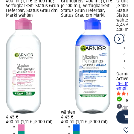
400 ml (1,11 € je 100 ml);
Grundpreis: 400 ml (1,11 €
Grundpre
Verfügbarkeit: Status Grün
je 100 ml); Verfügbarkeit:
je 100 ml
Lieferbar, Status Grau dm
Status Grün Lieferbar,
Status G
Markt wählen
Status Grau dm Markt
Status G
wählen
4,45 €
400 ml (1
Garnier 
Active
Mi
in-1 tro
empfindl
Liefe
dm Ma
wählen
4,45 €
4,45 €
400 ml (1,11 € je 100 ml)
400 ml (1,11 € je 100 ml)