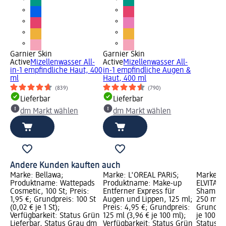
Garnier Skin
Garnier Skin
Active
Mizellenwasser All-
Active
Mizellenwasser All-
in-1 empfindliche Haut, 400
in-1 empfindliche Augen &
ml
Haut, 400 ml
(839)
(790)
Lieferbar
Lieferbar
dm Markt wählen
dm Markt wählen
Andere Kunden kauften auch
Marke: Bellawa;
Marke: L'ORÉAL PARiS;
Marke: L
Produktname: Wattepads
Produktname: Make-up
ELVITAL;
Cosmetic, 100 St; Preis:
Entferner Express für
Shampoo 
1,95 €; Grundpreis: 100 St
Augen und Lippen, 125 ml;
250 ml; P
(0,02 € je 1 St);
Preis: 4,95 €; Grundpreis:
Grundpre
Verfügbarkeit: Status Grün
125 ml (3,96 € je 100 ml);
je 100 ml
Lieferbar, Status Grau dm
Verfügbarkeit: Status Grün
Status G