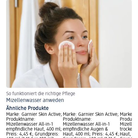
So funktioniert die richtige Pflege
Ur
Mizellenwasser anweden
Lä
Ähnliche Produkte
Marke: Garnier Skin Active;
Marke: Garnier Skin Active;
Marke: G
Produktname:
Produktname:
Produkt
Mizellenwasser All-in-1
Mizellenwasser All-in-1
Mizellen
empfindliche Haut, 400 ml;
empfindliche Augen &
trockene
Preis: 4,45 €; Grundpreis:
Haut, 400 ml; Preis: 4,45 €;
Haut, 400