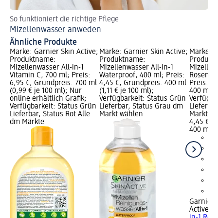
So funktioniert die richtige Pflege
Ur
Mizellenwasser anweden
Lä
Ähnliche Produkte
Marke: Garnier Skin Active;
Marke: Garnier Skin Active;
Marke: G
Produktname:
Produktname:
Produkt
Mizellenwasser All-in-1
Mizellenwasser All-in-1
Mizellen
Vitamin C, 700 ml; Preis:
Waterproof, 400 ml; Preis:
Rosenwas
6,95 €; Grundpreis: 700 ml
4,45 €; Grundpreis: 400 ml
Preis: 4
(0,99 € je 100 ml); Nur
(1,11 € je 100 ml);
400 ml (1
online erhältlich Grafik;
Verfügbarkeit: Status Grün
Verfügba
Verfügbarkeit: Status Grün
Lieferbar, Status Grau dm
Lieferba
Lieferbar, Status Rot Alle
Markt wählen
Markt w
dm Märkte
4,45 €
400 ml (1
Garnier 
Active
Mi
in-1 Ros