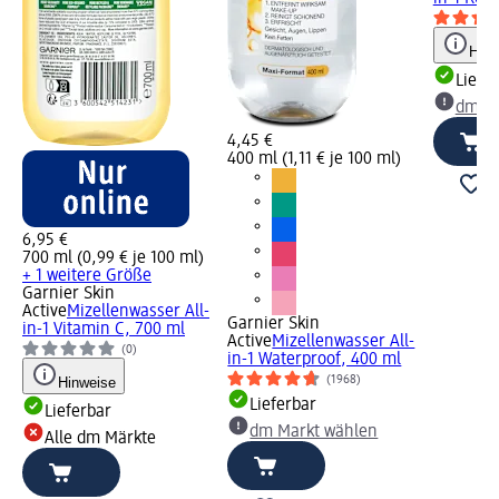
Hinw
Liefe
dm Ma
4,45 €
400 ml (1,11 € je 100 ml)
6,95 €
700 ml (0,99 € je 100 ml)
+ 1 weitere Größe
Garnier Skin
Active
Mizellenwasser All-
Garnier Skin
in-1 Vitamin C, 700 ml
Active
Mizellenwasser All-
(0)
in-1 Waterproof, 400 ml
(1968)
Hinweise
Lieferbar
Lieferbar
dm Markt wählen
Alle dm Märkte