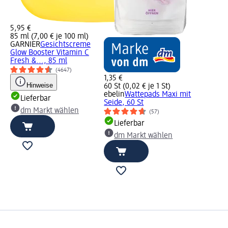
5,95 €
85 ml (7,00 € je 100 ml)
GARNIER
Gesichtscreme
Glow Booster Vitamin C
Fresh &..., 85 ml
(4647)
1,35 €
Hinweise
60 St (0,02 € je 1 St)
ebelin
Wattepads Maxi mit
Lieferbar
Seide, 60 St
dm Markt wählen
(57)
Lieferbar
dm Markt wählen