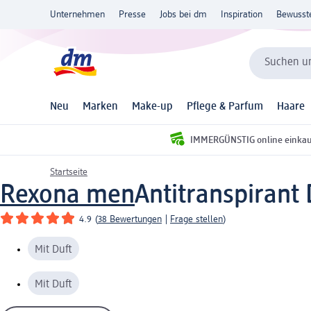
Unternehmen
Presse
Jobs bei dm
Inspiration
Bewusst
Suchen un
Neu
Marken
Make-up
Pflege & Parfum
Haare
IMMERGÜNSTIG online einka
Startseite
Rexona men
Antitranspirant
4.9
(
38 Bewertungen
|
Frage stellen
)
Mit Duft
Mit Duft