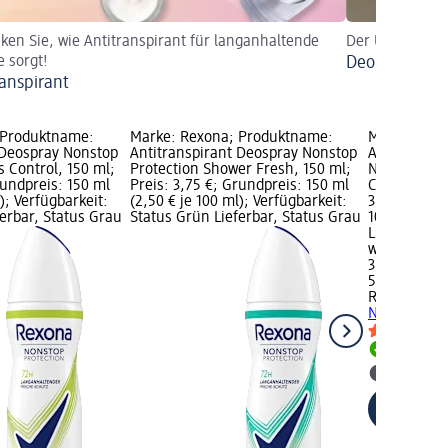
ken Sie, wie Antitranspirant für langanhaltende
Der Unterschie
e sorgt!
Deo oder Anti
ranspirant
 Produktname:
Marke: Rexona; Produktname:
Marke: Rex
 Deospray Nonstop
Antitranspirant Deospray Nonstop
Antitranspi
s Control, 150 ml;
Protection Shower Fresh, 150 ml;
Nonstop Pro
rundpreis: 150 ml
Preis: 3,75 €; Grundpreis: 150 ml
Coconut Wat
); Verfügbarkeit:
(2,50 € je 100 ml); Verfügbarkeit:
3,75 €; Grun
erbar, Status Grau
Status Grün Lieferbar, Status Grau
100 ml); Ve
Lieferbar, 
wählen
3,75 €
50 ml (7,50 
Rexona
Anti
Nonstop Pro
Lieferbar
dm Mark