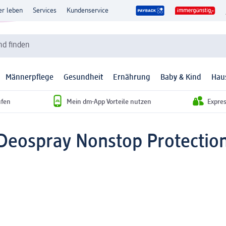
er leben
Services
Kundenservice
d finden
Männerpflege
Gesundheit
Ernährung
Baby & Kind
Hau
ufen
Mein dm-App Vorteile nutzen
Expre
 Deospray Nonstop Protection