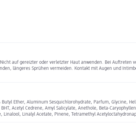
cht auf gereizter oder verletzter Haut anwenden. Bei Auftreten v
enden, längeres Sprühen vermeiden. Kontakt mit Augen und Intim
Butyl Ether, Aluminum Sesquichlorohydrate, Parfum, Glycine, Hel
BHT, Acetyl Cedrene, Amyl Salicylate, Anethole, Beta-Caryophyllene,
, Linalool, Linalyl Acetate, Pinene, Tetramethyl Acetyloctahydrona