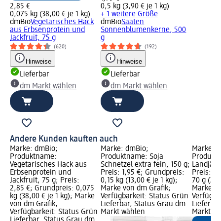
2,85 €
0,5 kg (3,90 € je 1 kg)
0,075 kg (38,00 € je 1 kg)
+ 1 weitere Größe
dmBio
Vegetarisches Hack
dmBio
Saaten
aus Erbsenprotein und
Sonnenblumenkerne, 500
Jackfruit, 75 g
g
(620)
(192)
Hinweise
Hinweise
Lieferbar
Lieferbar
dm Markt wählen
dm Markt wählen
Andere Kunden kauften auch
Marke: dmBio;
Marke: dmBio;
Marke: 
Produktname:
Produktname: Soja
Produkt
Vegetarisches Hack aus
Schnetzel extra fein, 150 g;
Landjäge
Erbsenprotein und
Preis: 1,95 €; Grundpreis:
Preis: 1,
Jackfruit, 75 g; Preis:
0,15 kg (13,00 € je 1 kg);
70 g (2,0
2,85 €; Grundpreis: 0,075
Marke von dm Grafik;
Marke vo
kg (38,00 € je 1 kg); Marke
Verfügbarkeit: Status Grün
Verfügba
von dm Grafik;
Lieferbar, Status Grau dm
Lieferba
Verfügbarkeit: Status Grün
Markt wählen
Markt w
Lieferbar, Status Grau dm