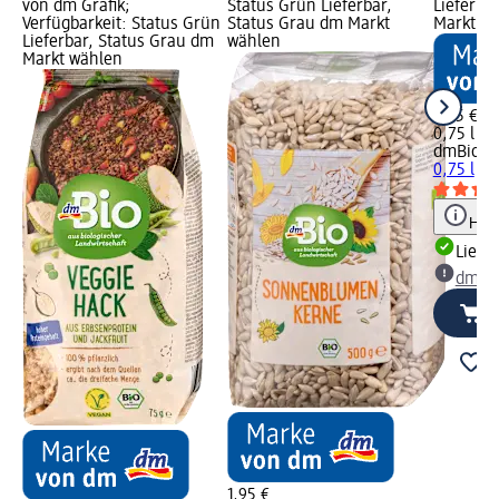
von dm Grafik;
Status Grün Lieferbar,
Lieferba
Verfügbarkeit: Status Grün
Status Grau dm Markt
Markt w
Lieferbar, Status Grau dm
wählen
Markt wählen
3,95 €
0,75 l (5,
dmBio
Br
0,75 l
Hinw
Liefe
dm Ma
1,95 €