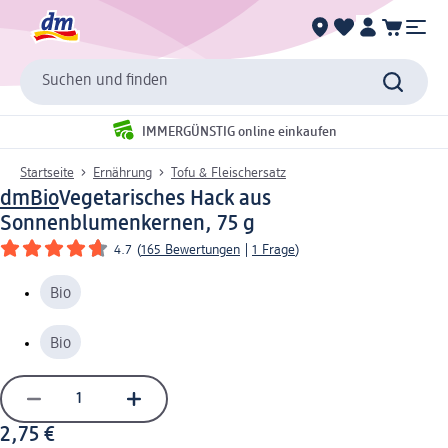
Suchen und finden
IMMERGÜNSTIG online einkaufen
Startseite
Ernährung
Tofu & Fleischersatz
dmBio
Vegetarisches Hack aus
Sonnenblumenkernen, 75 g
4.7
(
165 Bewertungen
|
1 Frage
)
Bio
Bio
2,75 €