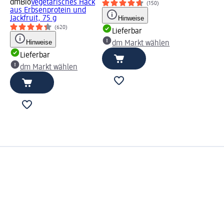
dmBio
Vegetarisches Hack
(150)
aus Erbsenprotein und
Jackfruit, 75 g
Hinweise
(620)
Lieferbar
Hinweise
dm Markt wählen
Lieferbar
dm Markt wählen