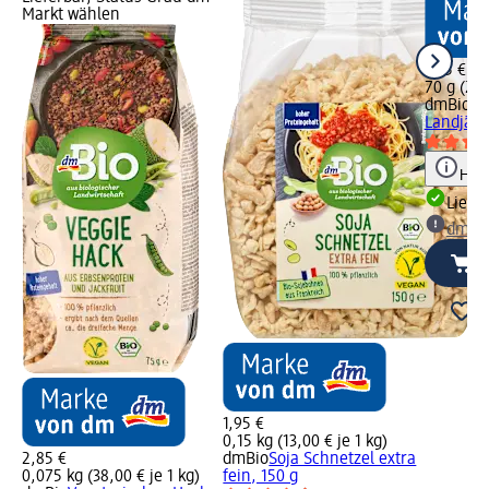
Markt wählen
1,45 €
70 g (2,0
dmBio
Sn
Landjäge
Hinw
Liefe
dm Ma
1,95 €
0,15 kg (13,00 € je 1 kg)
2,85 €
dmBio
Soja Schnetzel extra
0,075 kg (38,00 € je 1 kg)
fein, 150 g