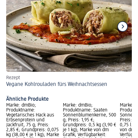
Rezept
Re
Vegane Kohlrouladen fürs Weihnachtsessen
Ve
Ähnliche Produkte
Marke: dmBio;
Marke: dmBio;
Marke: 
Produktname:
Produktname: Saaten
Produktn
Vegetarisches Hack aus
Sonnenblumenkerne, 500
Sonnenbl
Erbsenprotein und
g; Preis: 1,95 €;
Preis: 3
Jackfruit, 75 g; Preis:
Grundpreis: 0,5 kg (3,90 €
0,75 l (5
2,85 €; Grundpreis: 0,075
je 1 kg); Marke von dm
von dm G
kg (38,00 € je 1 kg); Marke
Grafik; Verfügbarkeit:
Verfügba