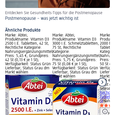
Entdecken Sie Gesundheits-Tipps für die Postmenopause
Gl
Postmenopause – was jetzt wichtig ist
Nu
Na
Ähnliche Produkte
Marke: Abtei;
Marke: Abtei;
Marke: t
Produktname: Vitamin D3
Produktname: Vitamin D3
Produkt
2500 I.E. Tabletten, 42 St;
3000 I.E. Schmelztabletten,
2000 hoc
Rechtliche Kategorie:
75 St; Rechtliche
Tabletten
Nahrungsergänzungsmittel;
Kategorie:
Kategori
Preis: 5,45 €; Grundpreis:
Nahrungsergänzungsmittel;
Nahrung
42 St (0,13 € je 1 St);
Preis: 5,75 €; Grundpreis:
Preis: 4
Verfügbarkeit: Status Grün
75 St (0,08 € je 1 St);
50 St (0,0
Lieferbar, Status Grau dm
Verfügbarkeit: Status Grün
Verfügba
Markt wählen
Lieferbar, Status Grau dm
Lieferba
Markt wählen
Markt w
4,25 €
50 St (0,
tetesept
hochdosi
Tablette
St
Nahrun
Hinw