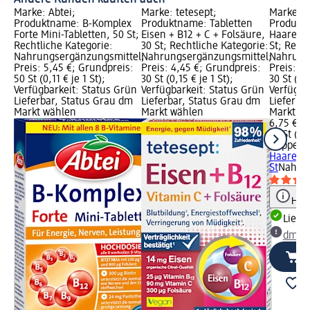
Marke: Abtei;
Marke: tetesept;
Marke: D
Produktname: B-Komplex
Produktname: Tabletten
Produktn
Forte Mini-Tabletten, 50 St;
Eisen + B12 + C + Folsäure,
Haare + 
Rechtliche Kategorie:
30 St; Rechtliche Kategorie:
St; Rech
Nahrungsergänzungsmittel;
Nahrungsergänzungsmittel;
Nahrung
Preis: 5,45 €; Grundpreis:
Preis: 4,45 €; Grundpreis:
Preis: 6
50 St (0,11 € je 1 St);
30 St (0,15 € je 1 St);
30 St (0,2
Verfügbarkeit: Status Grün
Verfügbarkeit: Status Grün
Verfügba
Lieferbar, Status Grau dm
Lieferbar, Status Grau dm
Lieferba
Markt wählen
Markt wählen
Markt w
6,75 €
30 St (0,2
Doppelh
Haare + 
St
Nahrun
Hinw
Liefe
dm Ma