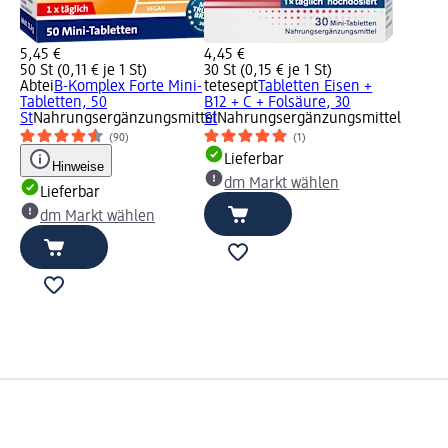
5,45 €
4,45 €
50 St (0,11 € je 1 St)
30 St (0,15 € je 1 St)
Abtei
B-Komplex Forte Mini-
tetesept
Tabletten Eisen +
Tabletten, 50
B12 + C + Folsäure, 30
St
Nahrungsergänzungsmittel
St
Nahrungsergänzungsmittel
(90)
(1)
Lieferbar
Hinweise
dm Markt wählen
Lieferbar
dm Markt wählen