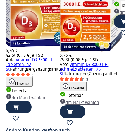
Liefe
dm Ma
5,45 €
42 St (0,13 € je 1 St)
5,75 €
Abtei
Vitamin D3 2500 I.E.
75 St (0,08 € je 1 St)
Tabletten, 42
Abtei
Vitamin D3 3000 I.E.
St
Nahrungsergänzungsmittel
Schmelztabletten, 75
St
Nahrungsergänzungsmittel
(1)
(3)
Hinweise
Hinweise
Lieferbar
Lieferbar
dm Markt wählen
dm Markt wählen
Andere Kunden kauften auch