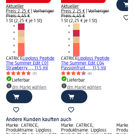
Aktueller
Aktueller
Preis:
2,25 €
|
Vorheriger
Preis:
2,25 €
|
Vorheriger
Preis:
4,45 €
Preis:
4,45 €
1 St (2,25 € je 1 St)
1 St (2,25 € je 1 St)
CATRICE
Lipgloss Peptide
CATRICE
Lipgloss Peptide
The Summer Edit C01
The Summer Edit C04
Strawberry..., 11,5 ml
Passionfruit..., 11,5 ml
(3)
(6)
Lieferbar
Lieferbar
dm Markt wählen
dm Markt wählen
Andere Kunden kauften auch
Marke: CATRICE;
Marke: CATRICE;
Marke: C
Produktname: Lipgloss
Produktname: Lipgloss
Produktn