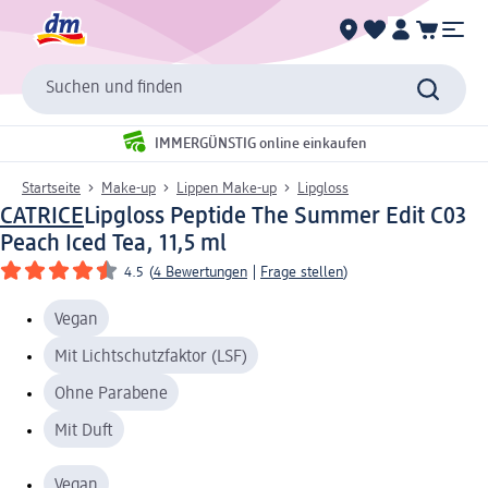
Suchen und finden
IMMERGÜNSTIG online einkaufen
Startseite
Make-up
Lippen Make-up
Lipgloss
CATRICE
Lipgloss Peptide The Summer Edit C03
Peach Iced Tea, 11,5 ml
4.5
(
4 Bewertungen
|
Frage stellen
)
Vegan
Mit Lichtschutzfaktor (LSF)
Ohne Parabene
Mit Duft
Vegan