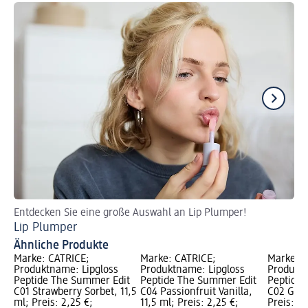
Entdecken Sie eine große Auswahl an Lip Plumper!
Za
Lip Plumper
Br
Ähnliche Produkte
Marke: CATRICE;
Marke: CATRICE;
Marke: C
Produktname: Lipgloss
Produktname: Lipgloss
Produktn
Peptide The Summer Edit
Peptide The Summer Edit
Peptide 
C01 Strawberry Sorbet, 11,5
C04 Passionfruit Vanilla,
C02 Guav
ml; Preis: 2,25 €;
11,5 ml; Preis: 2,25 €;
Preis: 2,