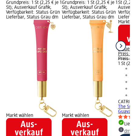
Grundpreis: 1 St (2,25 € je 1
Grundpreis: 1 St (2,25 € je 1
St (2,25 €
St); Ausverkauf Grafik;
St); Ausverkauf Grafik;
Ausverka
Verfügbarkeit: Status Grün
Verfügbarkeit: Status Grün
Verfügba
Lieferbar, Status Grau dm
Lieferbar, Status Grau dm
Lieferba
Markt w
Aktuelle
Preis:
2,
Preis:
4,
1 St (2,25
CATRICE
The Sum
Guava Ja
Markt wählen
Markt wählen
Liefe
dm Ma