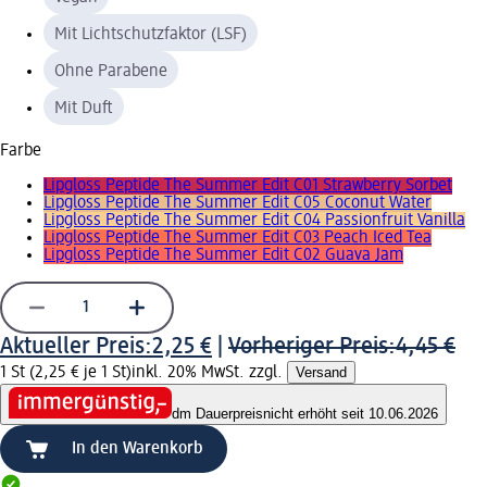
Mit Lichtschutzfaktor (LSF)
Ohne Parabene
Mit Duft
Farbe
Lipgloss Peptide The Summer Edit C01 Strawberry Sorbet
Lipgloss Peptide The Summer Edit C05 Coconut Water
Lipgloss Peptide The Summer Edit C04 Passionfruit Vanilla
Lipgloss Peptide The Summer Edit C03 Peach Iced Tea
Lipgloss Peptide The Summer Edit C02 Guava Jam
Aktueller Preis:
2,25 €
|
Vorheriger Preis:
4,45 €
1 St (2,25 € je 1 St)
inkl. 20% MwSt. zzgl.
Versand
dm Dauerpreis
nicht erhöht seit 10.06.2026
In den Warenkorb