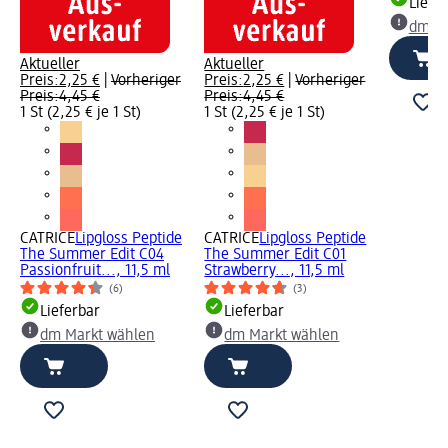
Liefe
dm Ma
Aktueller
Aktueller
Preis:
2,25 €
|
Vorheriger
Preis:
2,25 €
|
Vorheriger
Preis:
4,45 €
Preis:
4,45 €
1 St (2,25 € je 1 St)
1 St (2,25 € je 1 St)
CATRICE
Lipgloss Peptide
CATRICE
Lipgloss Peptide
The Summer Edit C04
The Summer Edit C01
Passionfruit..., 11,5 ml
Strawberry..., 11,5 ml
(6)
(3)
Lieferbar
Lieferbar
dm Markt wählen
dm Markt wählen