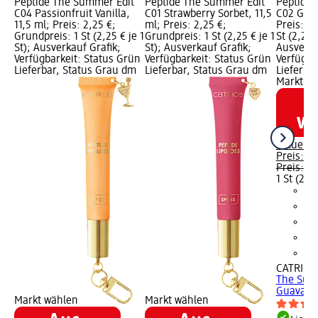
Peptide The Summer Edit
Peptide The Summer Edit
Peptide 
C04 Passionfruit Vanilla,
C01 Strawberry Sorbet, 11,5
C02 Guav
11,5 ml; Preis: 2,25 €;
ml; Preis: 2,25 €;
Preis: 2,
Grundpreis: 1 St (2,25 € je 1
Grundpreis: 1 St (2,25 € je 1
St (2,25 €
St); Ausverkauf Grafik;
St); Ausverkauf Grafik;
Ausverka
Verfügbarkeit: Status Grün
Verfügbarkeit: Status Grün
Verfügba
Lieferbar, Status Grau dm
Lieferbar, Status Grau dm
Lieferba
Markt w
Aktuelle
Preis:
2,
Preis:
4,
1 St (2,25
CATRICE
The Sum
Guava Ja
Markt wählen
Markt wählen