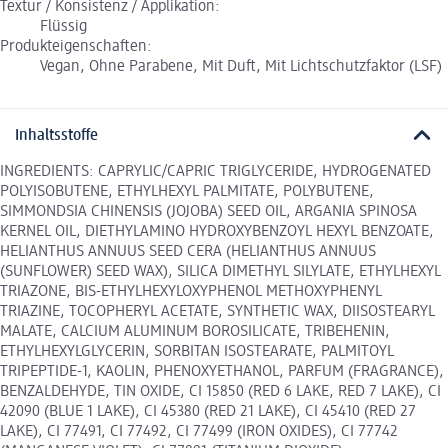
Textur / Konsistenz / Applikation:
Flüssig
Produkteigenschaften:
Vegan, Ohne Parabene, Mit Duft, Mit Lichtschutzfaktor (LSF)
Inhaltsstoffe
INGREDIENTS: CAPRYLIC/CAPRIC TRIGLYCERIDE, HYDROGENATED
POLYISOBUTENE, ETHYLHEXYL PALMITATE, POLYBUTENE,
SIMMONDSIA CHINENSIS (JOJOBA) SEED OIL, ARGANIA SPINOSA
KERNEL OIL, DIETHYLAMINO HYDROXYBENZOYL HEXYL BENZOATE,
HELIANTHUS ANNUUS SEED CERA (HELIANTHUS ANNUUS
(SUNFLOWER) SEED WAX), SILICA DIMETHYL SILYLATE, ETHYLHEXYL
TRIAZONE, BIS-ETHYLHEXYLOXYPHENOL METHOXYPHENYL
TRIAZINE, TOCOPHERYL ACETATE, SYNTHETIC WAX, DIISOSTEARYL
MALATE, CALCIUM ALUMINUM BOROSILICATE, TRIBEHENIN,
ETHYLHEXYLGLYCERIN, SORBITAN ISOSTEARATE, PALMITOYL
TRIPEPTIDE-1, KAOLIN, PHENOXYETHANOL, PARFUM (FRAGRANCE),
BENZALDEHYDE, TIN OXIDE, CI 15850 (RED 6 LAKE, RED 7 LAKE), CI
42090 (BLUE 1 LAKE), CI 45380 (RED 21 LAKE), CI 45410 (RED 27
LAKE), CI 77491, CI 77492, CI 77499 (IRON OXIDES), CI 77742