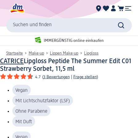
Suchen und finden
IMMERGÜNSTIG online einkaufen
Startseite
Make-up
Lippen Make-up
Lipgloss
CATRICE
Lipgloss Peptide The Summer Edit C01
Strawberry Sorbet, 11,5 ml
4.7
(
3 Bewertungen
|
Frage stellen
)
Vegan
Mit Lichtschutzfaktor (LSF)
Ohne Parabene
Mit Duft
Vegan