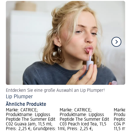
Entdecken Sie eine große Auswahl an Lip Plumper!
Za
Lip Plumper
Br
Ähnliche Produkte
Marke: CATRICE;
Marke: CATRICE;
Marke: C
Produktname: Lipgloss
Produktname: Lipgloss
Produktn
Peptide The Summer Edit
Peptide The Summer Edit
Peptide 
C02 Guava Jam, 11,5 ml;
C03 Peach Iced Tea, 11,5
C04 Passi
Preis: 2,25 €; Grundpreis: 1
ml; Preis: 2,25 €;
11,5 ml; 