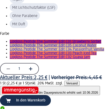
Mit Lichtschutzfaktor (LSF)
Ohne Parabene
Mit Duft
Farbe
Lipgloss Peptide The Summer Edit C01 Strawberry Sorbet
Lipgloss Peptide The Summer Edit C05 Coconut Water
Lipgloss Peptide The Summer Edit C04 Passionfruit Vanilla
Lipgloss Peptide The Summer Edit C03 Peach Iced Tea
Lipgloss Peptide The Summer Edit C02 Guava Jam
Aktueller Preis:
2,25 €
|
Vorheriger Preis:
4,45 €
1 St (2,25 € je 1 St)
inkl. 20% MwSt. zzgl.
Versand
dm Dauerpreis
nicht erhöht seit 10.06.2026
In den Warenkorb