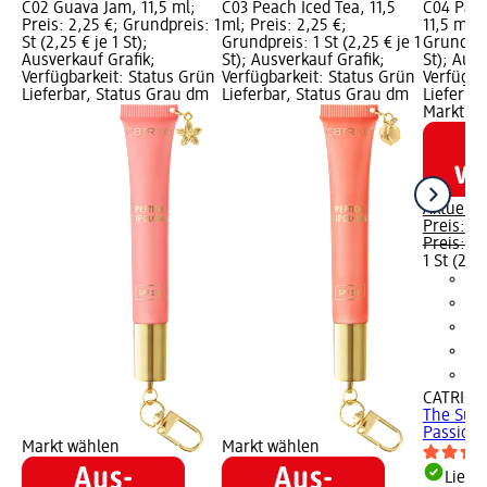
C02 Guava Jam, 11,5 ml;
C03 Peach Iced Tea, 11,5
C04 Passi
Preis: 2,25 €; Grundpreis: 1
ml; Preis: 2,25 €;
11,5 ml; 
St (2,25 € je 1 St);
Grundpreis: 1 St (2,25 € je 1
Grundprei
Ausverkauf Grafik;
St); Ausverkauf Grafik;
St); Ausv
Verfügbarkeit: Status Grün
Verfügbarkeit: Status Grün
Verfügba
Lieferbar, Status Grau dm
Lieferbar, Status Grau dm
Lieferba
Markt w
Aktuelle
Preis:
2,
Preis:
4,
1 St (2,25
CATRICE
The Sum
Passionfr
Markt wählen
Markt wählen
Liefe