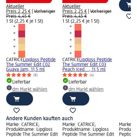
Aktueller
Aktueller
Preis:
2,25 €
|
Vorheriger
Preis:
2,25 €
|
Vorheriger
Preis:
4,45 €
Preis:
4,45 €
1 St (2,25 € je 1 St)
1 St (2,25 € je 1 St)
CATRICE
Lipgloss Peptide
CATRICE
Lipgloss Peptide
The Summer Edit C02
The Summer Edit C03
Guava Jam, 11,5 ml
Peach Iced..., 11,5 ml
(8)
(4)
Lieferbar
Lieferbar
dm Markt wählen
dm Markt wählen
Andere Kunden kauften auch
Marke: CATRICE;
Marke: CATRICE;
Marke: C
Produktname: Lipgloss
Produktname: Lipgloss
Produktn
Peptide The Summer Edit
Peptide The Summer Edit
Peptide 