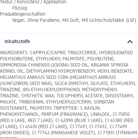
Textur / Konsistenz / Applikation:
Flüssig
Produkteigenschaften:
Vegan, Ohne Parabene, Mit Duft, Mit Lichtschutzfaktor (LSF)
Inhaltsstoffe
INGREDIENTS: CAPRYLIC/CAPRIC TRIGLYCERIDE, HYDROGENATED
POLYISOBUTENE, ETHYLHEXYL PALMITATE, POLYBUTENE,
SIMMONDSIA CHINENSIS (JOJOBA) SEED OIL, ARGANIA SPINOSA
KERNEL OIL, DIETHYLAMINO HYDROXYBENZOYL HEXYL BENZOATE,
HELIANTHUS ANNUUS SEED CERA (HELIANTHUS ANNUUS
(SUNFLOWER) SEED WAX), SILICA DIMETHYL SILYLATE, ETHYLHEXYL
TRIAZONE, BIS-ETHYLHEXYLOXYPHENOL METHOXYPHENYL
TRIAZINE, SYNTHETIC WAX, TOCOPHERYL ACETATE, DIISOSTEARYL
MALATE, TRIBEHENIN, ETHYLHEXYLGLYCERIN, SORBITAN
ISOSTEARATE, PALMITOYL TRIPEPTIDE- 1, KAOLIN,
PHENOXYETHANOL, PARFUM (FRAGRANCE), LINALOOL, CI 15850
(RED 6 LAKE, RED 7 LAKE), CI 42090 (BLUE 1 LAKE), CI 45380 (RED
21 LAKE), CI 45410 (RED 27 LAKE), CI 77491, CI 77492, CI 77499
(IRON OXIDES), CI 77742 (MANGANESE VIOLET), CI 77891 (TITANIUM