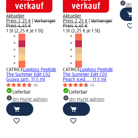
dm Ma
Aktueller
Aktueller
Preis:
2,25 €
|
Vorheriger
Preis:
2,25 €
|
Vorheriger
Preis:
4,45 €
Preis:
4,45 €
1 St (2,25 € je 1 St)
1 St (2,25 € je 1 St)
CATRICE
Lipgloss Peptide
CATRICE
Lipgloss Peptide
The Summer Edit C02
The Summer Edit C03
Guava Jam, 11,5 ml
Peach Iced..., 11,5 ml
(8)
(4)
Lieferbar
Lieferbar
dm Markt wählen
dm Markt wählen