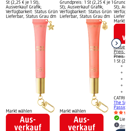
St (2,25 € je 1 St);
Grundpreis: 1 St (2,25 € je 1
Grundprei
Ausverkauf Grafik;
St); Ausverkauf Grafik;
St); Ausv
Verfügbarkeit: Status Grün
Verfügbarkeit: Status Grün
Verfügba
Lieferbar, Status Grau dm
Lieferbar, Status Grau dm
Lieferba
Markt w
Aktuelle
Preis:
2,
Preis:
4,
1 St (2,25
CATRICE
The Sum
Passionfr
Markt wählen
Markt wählen
Liefe
dm Ma