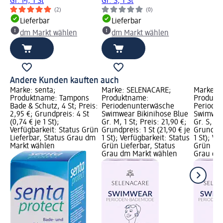
Gr. M, 1 St
Gr. S, 1 St
(2)
(0)
Lieferbar
Lieferbar
dm Markt wählen
dm Markt wählen
Andere Kunden kauften auch
Marke: senta;
Marke: SELENACARE;
Marke: 
Produktname: Tampons
Produktname:
Produkt
Bade & Schutz, 4 St; Preis:
Periodenunterwäsche
Periode
2,95 €; Grundpreis: 4 St
Swimwear Bikinihose Blue
Swimwear
(0,74 € je 1 St);
Gr. M, 1 St; Preis: 21,90 €;
Gr. S, 1 
Verfügbarkeit: Status Grün
Grundpreis: 1 St (21,90 € je
Grundprei
Lieferbar, Status Grau dm
1 St); Verfügbarkeit: Status
1 St); Ve
Markt wählen
Grün Lieferbar, Status
Grün Lie
Grau dm Markt wählen
Grau dm