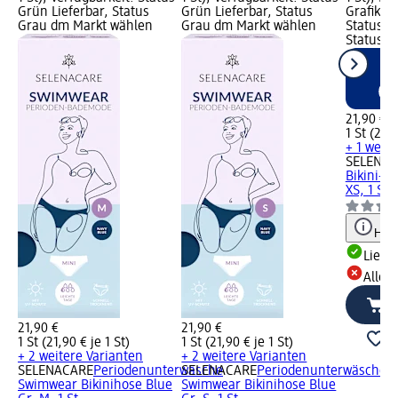
Grün Lieferbar, Status
Grün Lieferbar, Status
Grafik; V
Grau dm Markt wählen
Grau dm Markt wählen
Status G
Status R
21,90 €
1 St (21,9
+ 1 weite
SELENA
Bikini-To
XS, 1 St
Hinw
Liefe
Alle 
21,90 €
21,90 €
1 St (21,90 € je 1 St)
1 St (21,90 € je 1 St)
+ 2 weitere Varianten
+ 2 weitere Varianten
SELENACARE
Periodenunterwäsche
SELENACARE
Periodenunterwäsche
Swimwear Bikinihose Blue
Swimwear Bikinihose Blue