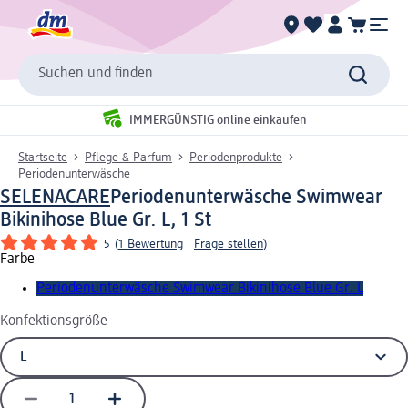
Suchen und finden
IMMERGÜNSTIG online einkaufen
Startseite
Pflege & Parfum
Periodenprodukte
Periodenunterwäsche
SELENACARE
Periodenunterwäsche Swimwear
Bikinihose Blue Gr. L, 1 St
5
(
1 Bewertung
|
Frage stellen
)
Farbe
Periodenunterwäsche Swimwear Bikinihose Blue Gr. L
Konfektionsgröße