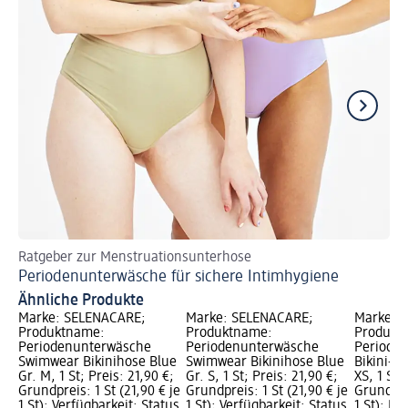
Ratgeber zur Menstruationsunterhose
In
Periodenunterwäsche für sichere Intimhygiene
Ba
Ähnliche Produkte
Marke: SELENACARE;
Marke: SELENACARE;
Marke: 
Produktname:
Produktname:
Produkt
Periodenunterwäsche
Periodenunterwäsche
Periode
Swimwear Bikinihose Blue
Swimwear Bikinihose Blue
Bikini-To
Gr. M, 1 St; Preis: 21,90 €;
Gr. S, 1 St; Preis: 21,90 €;
XS, 1 St;
Grundpreis: 1 St (21,90 € je
Grundpreis: 1 St (21,90 € je
Grundprei
1 St); Verfügbarkeit: Status
1 St); Verfügbarkeit: Status
1 St); Nu