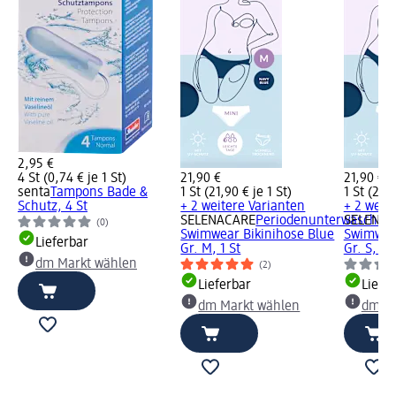
2,95 €
4 St (0,74 € je 1 St)
21,90 €
21,90 €
senta
Tampons Bade &
1 St (21,90 € je 1 St)
1 St (21,9
Schutz, 4 St
+ 2 weitere Varianten
+ 2 weit
SELENACARE
Periodenunterwäsche
SELENA
(0)
Swimwear Bikinihose Blue
Swimwear
Lieferbar
Gr. M, 1 St
Gr. S, 1 S
dm Markt wählen
(2)
Lieferbar
Liefe
dm Markt wählen
dm Ma