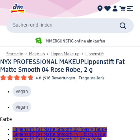
Suchen und finden
IMMERGÜNSTIG online einkaufen
Startseite
Make-up
Lippen Make-up
Lippenstift
NYX PROFESSIONAL MAKEUP
Lippenstift Fat
Matte Smooth 04 Rose Robe, 2 g
4.8
(
936 Bewertungen
|
Frage stellen
)
Vegan
Vegan
Farbe
Lippenstift Fat Matte Smooth 08 Toasty Taupe
Lippenstift Fat Matte Smooth 14 Hibiscus Hug
Lippenstift Fat Matte Smooth 04 Rose Robe