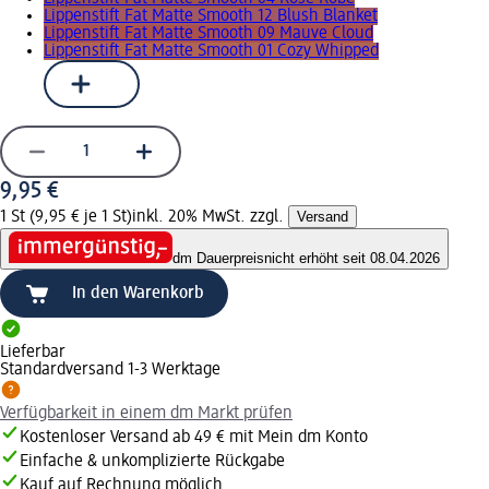
Lippenstift Fat Matte Smooth 12 Blush Blanket
Lippenstift Fat Matte Smooth 09 Mauve Cloud
Lippenstift Fat Matte Smooth 01 Cozy Whipped
9,95 €
1 St (9,95 € je 1 St)
inkl. 20% MwSt. zzgl.
Versand
dm Dauerpreis
nicht erhöht seit 08.04.2026
In den Warenkorb
Lieferbar
Standardversand 1-3 Werktage
Verfügbarkeit in einem dm Markt prüfen
Kostenloser Versand ab 49 € mit Mein dm Konto
Einfache & unkomplizierte Rückgabe
Kauf auf Rechnung möglich