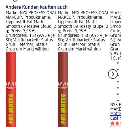
Andere Kunden kauften auch
Marke: NYX PROFESSIONAL
Marke: NYX PROFESSIONAL
Marke: 
MAKEUP; Produktname:
MAKEUP; Produktname:
MAKEUP;
Lippenstift Fat Matte
Lippenstift Fat Matte
Lippensti
Smooth 09 Mauve Cloud, 2
Smooth 08 Toasty Taupe, 2
Smooth 
g; Preis: 9,95 €;
g; Preis: 9,95 €;
Cutie, 2 
Grundpreis: 1 St (9,95 € je 1
Grundpreis: 1 St (9,95 € je 1
Grundprei
St); Verfügbarkeit: Status
St); Verfügbarkeit: Status
St); Verf
Grün Lieferbar, Status
Grün Lieferbar, Status
Grün Lie
Grau dm Markt wählen
Grau dm Markt wählen
Grau dm
9,95 €
1 St (9,95
+4
NYX PRO
MAKEUP
Matte S
Cashmere