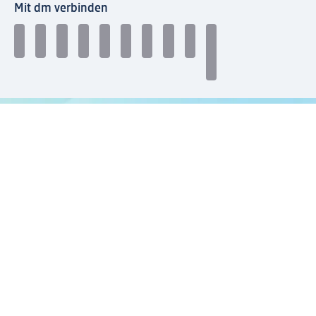
Mit dm verbinden
dm Newsletter: Keine Infos mehr verpassen
Jetzt zum dm Newsletter anmelden
Mein dm-App herunterladen