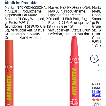
Ähnliche Produkte
Marke: NYX PROFESSIONAL
Marke: NYX PROFESSIONAL
Marke: 
MAKEUP; Produktname:
MAKEUP; Produktname:
MAKEUP;
Lippenstift Fat Matte
Lippenstift Fat Matte
Lippensti
Smooth 01 Cozy Whipped, 2
Smooth 11 Pink Puff, 2 g;
Smooth 1
g; Preis: 9,95 €;
Preis: 9,95 €; Grundpreis: 1
g; Preis:
Grundpreis: 1 St (9,95 € je 1
St (9,95 € je 1 St);
Grundprei
St); Verfügbarkeit: Status
Verfügbarkeit: Status Grün
St); Verf
Grün Lieferbar, Status
Lieferbar, Status Grau dm
Grün Lie
Grau dm Markt wählen
Grau dm
9,95 €
1 St (9,95
+4
NYX PRO
MAKEUP
Matte Sm
Blanket, 