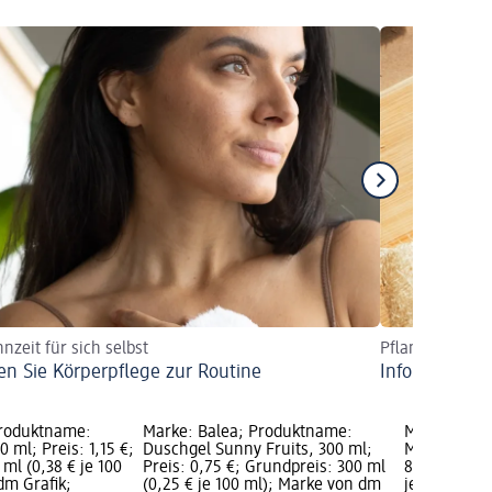
nzeit für sich selbst
Pflanzenschwa
n Sie Körperpflege zur Routine
Information 
Produktname:
Marke: Balea; Produktname:
Marke: Kne
0 ml; Preis: 1,15 €;
Duschgel Sunny Fruits, 300 ml;
Massageöl D
ml (0,38 € je 100
Preis: 0,75 €; Grundpreis: 300 ml
8,95 €; Gru
dm Grafik;
(0,25 € je 100 ml); Marke von dm
je 100 ml); 