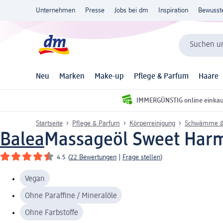
Unternehmen
Presse
Jobs bei dm
Inspiration
Bewusst
Suchen un
Neu
Marken
Make-up
Pflege & Parfum
Haare
IMMERGÜNSTIG online einka
Startseite
Pflege & Parfum
Körperreinigung
Schwämme &
Balea
Massageöl Sweet Harm
4.5
(
22 Bewertungen
|
Frage stellen
)
Vegan
Ohne Paraffine / Mineralöle
Ohne Farbstoffe