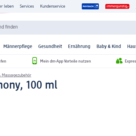
er leben
Services
Kundenservice
d finden
Männerpflege
Gesundheit
Ernährung
Baby & Kind
Hau
ufen
Mein dm-App Vorteile nutzen
Expre
 Massagezubehör
ony, 100 ml