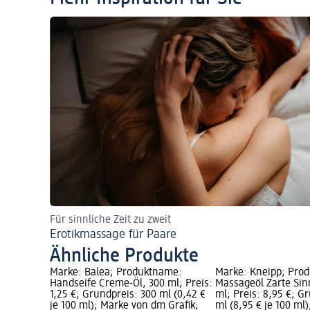
Für sinnliche Zeit zu zweit
Erotikmassage für Paare
Ähnliche Produkte
ame:
Marke: Balea; Produktname:
Marke: Kneipp; Pro
Hanf, 100
Handseife Creme-Öl, 300 ml; Preis:
Massageöl Zarte Sinn
reis: 100
1,25 €; Grundpreis: 300 ml (0,42 €
ml; Preis: 8,95 €; G
arke von dm
je 100 ml); Marke von dm Grafik;
ml (8,95 € je 100 ml)