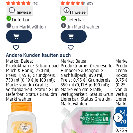
(90)
(57)
Hinweise
Hinweise
Lieferbar
Lieferbar
dm Markt wählen
dm Markt wählen
Andere Kunden kauften auch
Marke: Balea;
Marke: Balea;
Marke: B
Produktname: Schaumbad
Produktname: Cremeseife
Produkt
Milch & Honig, 750 ml;
Himbeere & Magnolie
Cremedus
Preis: 1,45 €; Grundpreis:
Nachfüllpack, 850 ml;
Kokos, 3
750 ml (0,19 € je 100 ml);
Preis: 0,95 €; Grundpreis:
0,75 €; 
Marke von dm Grafik;
850 ml (0,11 € je 100 ml);
(0,25 € j
Verfügbarkeit: Status Grün
Marke von dm Grafik;
von dm G
Lieferbar, Status Grau dm
Verfügbarkeit: Status Grün
Verfügba
Markt wählen
Lieferbar, Status Grau dm
Lieferba
Markt wählen
Markt w
0,75 €