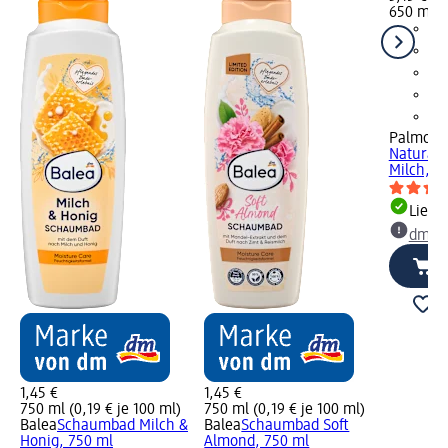
650 ml (0
Palmoliv
Naturals
Milch, 6
Liefe
dm Ma
1,45 €
1,45 €
750 ml (0,19 € je 100 ml)
750 ml (0,19 € je 100 ml)
Balea
Schaumbad Milch &
Balea
Schaumbad Soft
Honig, 750 ml
Almond, 750 ml