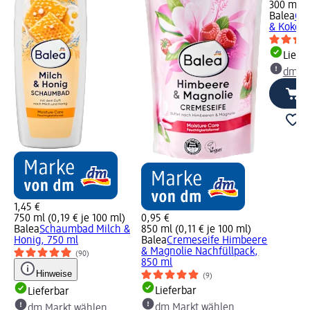
300 ml (0
Balea
Cre
& Kokos,
Liefe
dm Ma
1,45 €
750 ml (0,19 € je 100 ml)
0,95 €
Balea
Schaumbad Milch &
850 ml (0,11 € je 100 ml)
Honig, 750 ml
Balea
Cremeseife Himbeere
& Magnolie Nachfüllpack,
(90)
850 ml
Hinweise
(9)
Lieferbar
Lieferbar
dm Markt wählen
dm Markt wählen