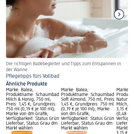
Die richtigen Badebegleiter und Tipps zum Entspannen in
Be
der Wanne.
Se
Pflegetipps fürs Vollbad
Ähnliche Produkte
Marke: Balea;
Marke: Balea;
Marke: P
Produktname: Schaumbad
Produktname: Schaumbad
Produkt
Milch & Honig, 750 ml;
Soft Almond, 750 ml; Preis:
Naturals
Preis: 1,45 €; Grundpreis:
1,45 €; Grundpreis: 750 ml
Milch, 65
750 ml (0,19 € je 100 ml);
(0,19 € je 100 ml); Marke
3,15 €; 
Marke von dm Grafik;
von dm Grafik;
(0,48 € j
Verfügbarkeit: Status Grün
Verfügbarkeit: Status Grün
Verfügba
Lieferbar, Status Grau dm
Lieferbar, Status Grau dm
Lieferba
Markt wählen
Markt wählen
Markt w
3,15 €