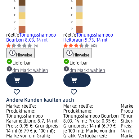
réell‘e
Tönungsshampoo
réell‘e
Tönungsshampoo
Bourbon 8.03, 14 ml
Hellbraun 5.73, 14 ml
(4)
(62)
Hinweise
Hinweise
Lieferbar
Lieferbar
dm Markt wählen
dm Markt wählen
Andere Kunden kauften auch
Marke: réell‘e;
Marke: réell‘e;
Marke: ré
Produktname:
Produktname:
Produkt
Tönungsshampoo
Tönungsshampoo Bourbon
Tönungs
Karamellblond 8.7, 14 ml;
8.03, 14 ml; Preis: 0,95 €;
Silbergra
Preis: 0,95 €; Grundpreis:
Grundpreis: 14 ml (6,79 €
Preis: 0
14 ml (6,79 € je 100 ml);
je 100 ml); Marke von dm
14 ml (6,
Marke von dm Grafik;
Grafik; Verfügbarkeit:
Marke vo