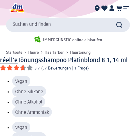
Suchen und finden
IMMERGÜNSTIG online einkaufen
Startseite
Haare
Haarfarben
Haartönung
réell‘e
Tönungsshampoo Platinblond 8.1, 14 ml
3.7
(
57 Bewertungen
|
1 Frage
)
Vegan
Ohne Silikone
Ohne Alkohol
Ohne Ammoniak
Vegan