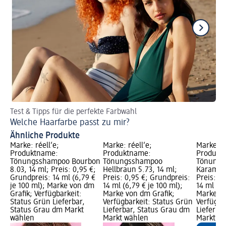
Test & Tipps für die perfekte Farbwahl
Id
Welche Haarfarbe passt zu mir?
Du
Ähnliche Produkte
Marke: réell‘e;
Marke: réell‘e;
Marke: ré
Produktname:
Produktname:
Produkt
Tönungsshampoo Bourbon
Tönungsshampoo
Tönungs
8.03, 14 ml; Preis: 0,95 €;
Hellbraun 5.73, 14 ml;
Karamell
Grundpreis: 14 ml (6,79 €
Preis: 0,95 €; Grundpreis:
Preis: 0
je 100 ml); Marke von dm
14 ml (6,79 € je 100 ml);
14 ml (6,
Grafik; Verfügbarkeit:
Marke von dm Grafik;
Marke vo
Status Grün Lieferbar,
Verfügbarkeit: Status Grün
Verfügba
Status Grau dm Markt
Lieferbar, Status Grau dm
Lieferba
wählen
Markt wählen
Markt w