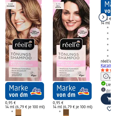
0,95 €
14 ml (6,
réell‘e
Tö
Karamell
Hinw
Liefe
dm Ma
0,95 €
0,95 €
14 ml (6,79 € je 100 ml)
14 ml (6,79 € je 100 ml)