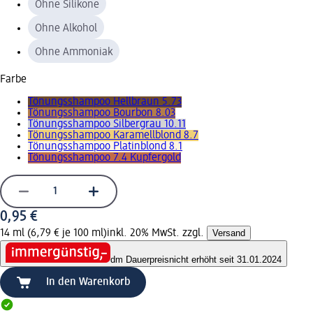
Ohne Silikone
Ohne Alkohol
Ohne Ammoniak
Farbe
Tönungsshampoo Hellbraun 5.73
Tönungsshampoo Bourbon 8.03
Tönungsshampoo Silbergrau 10.11
Tönungsshampoo Karamellblond 8.7
Tönungsshampoo Platinblond 8.1
Tönungsshampoo 7.4 Kupfergold
0,95 €
14 ml (6,79 € je 100 ml)
inkl. 20% MwSt. zzgl.
Versand
dm Dauerpreis
nicht erhöht seit 31.01.2024
In den Warenkorb