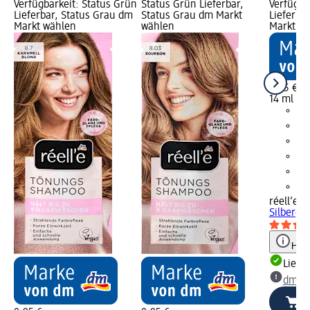
Verfügbarkeit: Status Grün
Status Grün Lieferbar,
Verfügba
Lieferbar, Status Grau dm
Status Grau dm Markt
Lieferba
Markt wählen
wählen
Markt w
0,95 €
14 ml (6,
réell‘e
Tö
Silbergra
Hinw
Liefe
dm Ma