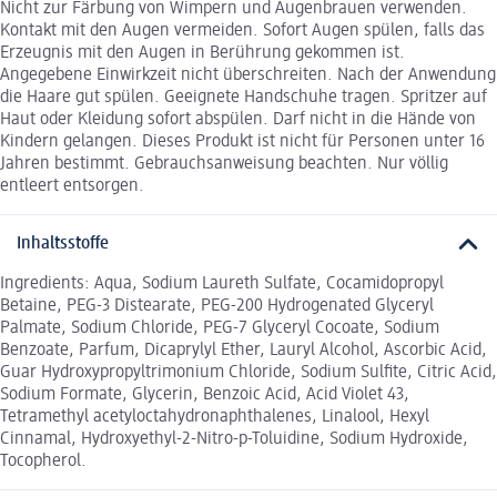
Nicht zur Färbung von Wimpern und Augenbrauen verwenden.
Kontakt mit den Augen vermeiden. Sofort Augen spülen, falls das
Erzeugnis mit den Augen in Berührung gekommen ist.
Angegebene Einwirkzeit nicht überschreiten. Nach der Anwendung
die Haare gut spülen. Geeignete Handschuhe tragen. Spritzer auf
Haut oder Kleidung sofort abspülen. Darf nicht in die Hände von
Kindern gelangen. Dieses Produkt ist nicht für Personen unter 16
Jahren bestimmt. Gebrauchsanweisung beachten. Nur völlig
entleert entsorgen.
Inhaltsstoffe
Ingredients: Aqua, Sodium Laureth Sulfate, Cocamidopropyl
Betaine, PEG-3 Distearate, PEG-200 Hydrogenated Glyceryl
Palmate, Sodium Chloride, PEG-7 Glyceryl Cocoate, Sodium
Benzoate, Parfum, Dicaprylyl Ether, Lauryl Alcohol, Ascorbic Acid,
Guar Hydroxypropyltrimonium Chloride, Sodium Sulfite, Citric Acid,
Sodium Formate, Glycerin, Benzoic Acid, Acid Violet 43,
Tetramethyl acetyloctahydronaphthalenes, Linalool, Hexyl
Cinnamal, Hydroxyethyl-2-Nitro-p-Toluidine, Sodium Hydroxide,
Tocopherol.