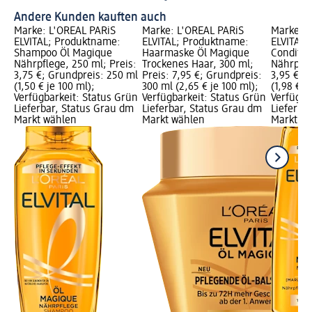
Andere Kunden kauften auch
Marke: L'ORÉAL PARiS
Marke: L'ORÉAL PARiS
Marke: L
ELVITAL; Produktname:
ELVITAL; Produktname:
ELVITAL;
Shampoo Öl Magique
Haarmaske Öl Magique
Conditio
Nährpflege, 250 ml; Preis:
Trockenes Haar, 300 ml;
Nährpfle
3,75 €; Grundpreis: 250 ml
Preis: 7,95 €; Grundpreis:
3,95 €; 
(1,50 € je 100 ml);
300 ml (2,65 € je 100 ml);
(1,98 € j
Verfügbarkeit: Status Grün
Verfügbarkeit: Status Grün
Verfügba
Lieferbar, Status Grau dm
Lieferbar, Status Grau dm
Lieferba
Markt wählen
Markt wählen
Markt w