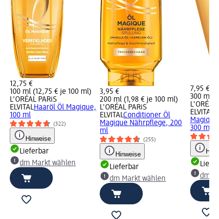
12,75 €
7,95 €
100 ml (12,75 € je 100 ml)
3,95 €
300 ml (2
L'ORÉAL PARiS
200 ml (1,98 € je 100 ml)
L'ORÉAL 
ELVITAL
Haaröl Öl Magique,
L'ORÉAL PARiS
ELVITAL
H
100 ml
ELVITAL
Conditioner Öl
Magique 
Magique Nährpflege, 200
(322)
300 ml
ml
Hinweise
(255)
Lieferbar
Hinw
Hinweise
dm Markt wählen
Liefe
Lieferbar
dm Ma
dm Markt wählen