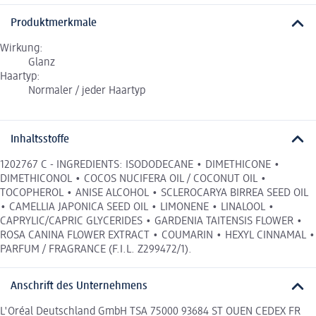
Produktmerkmale
Wirkung:
Glanz
Haartyp:
Normaler / jeder Haartyp
Inhaltsstoffe
1202767 C - INGREDIENTS: ISODODECANE • DIMETHICONE •
DIMETHICONOL • COCOS NUCIFERA OIL / COCONUT OIL •
TOCOPHEROL • ANISE ALCOHOL • SCLEROCARYA BIRREA SEED OIL
• CAMELLIA JAPONICA SEED OIL • LIMONENE • LINALOOL •
CAPRYLIC/CAPRIC GLYCERIDES • GARDENIA TAITENSIS FLOWER •
ROSA CANINA FLOWER EXTRACT • COUMARIN • HEXYL CINNAMAL •
PARFUM / FRAGRANCE (F.I.L. Z299472/1).
Anschrift des Unternehmens
L'Oréal Deutschland GmbH TSA 75000 93684 ST OUEN CEDEX FR