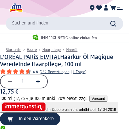
Suchen und finden
IMMERGÜNSTIG online einkaufen
Startseite
Haare
Haarpflege
Haaröl
L'ORÉAL PARiS ELVITAL
Haarkur Öl Magique
Veredelnde Haarpflege, 100 ml
4.8
(
282 Bewertungen
|
1 Frage
)
12,75 €
100 ml (12,75 € je 100 ml)
inkl. 20% MwSt. zzgl.
Versand
dm Dauerpreis
nicht erhöht seit 17.04.2019
In den Warenkorb