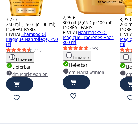
7,95 €
3,75 €
3,95 €
300 ml (2,65 € je 100 ml)
250 ml (1,50 € je 100 ml)
200 ml (1
L'ORÉAL PARiS
L'ORÉAL PARiS
L'ORÉAL 
ELVITAL
Haarmaske Öl
ELVITAL
Shampoo Öl
ELVITAL
C
Magique Trockenes Haar,
Magique Nährpflege, 250
Magique 
300 ml
ml
ml
(245)
(330)
Hinweise
Hinweise
Hinw
Lieferbar
Lieferbar
Liefe
dm Markt wählen
dm Markt wählen
dm Ma