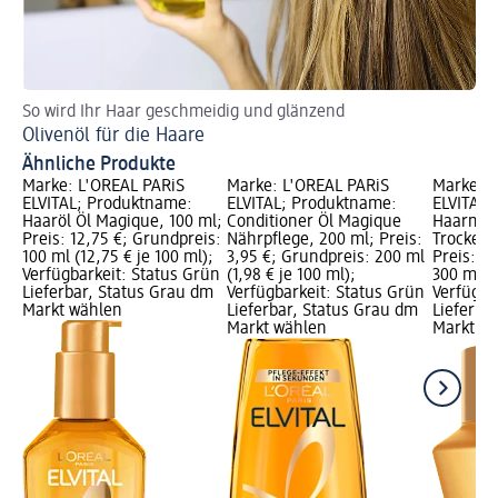
So wird Ihr Haar geschmeidig und glänzend
Al
Olivenöl für die Haare
Ba
Ähnliche Produkte
Marke: L'ORÉAL PARiS
Marke: L'ORÉAL PARiS
Marke: L
ELVITAL; Produktname:
ELVITAL; Produktname:
ELVITAL;
Haaröl Öl Magique, 100 ml;
Conditioner Öl Magique
Haarmas
Preis: 12,75 €; Grundpreis:
Nährpflege, 200 ml; Preis:
Trockene
100 ml (12,75 € je 100 ml);
3,95 €; Grundpreis: 200 ml
Preis: 7
Verfügbarkeit: Status Grün
(1,98 € je 100 ml);
300 ml (2
Lieferbar, Status Grau dm
Verfügbarkeit: Status Grün
Verfügba
Markt wählen
Lieferbar, Status Grau dm
Lieferba
Markt wählen
Markt w