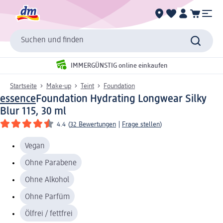
Suchen und finden
IMMERGÜNSTIG online einkaufen
Startseite
Make-up
Teint
Foundation
essence
Foundation Hydrating Longwear Silky
Blur 115, 30 ml
4.4
(
32 Bewertungen
|
Frage stellen
)
Vegan
Ohne Parabene
Ohne Alkohol
Ohne Parfüm
Ölfrei / fettfrei