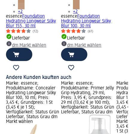
+2
+2
essence
Foundation
essence
Foundation
Hydrating Longwear Silky
Hydrating Longwear Silky
Blur 155, 30 ml
Blur 100, 30 ml
(12)
(61)
Lieferbar
Lieferbar
dm Markt wählen
dm Markt wählen
Andere Kunden kauften auch
Marke: essence;
Marke: essence;
Marke: e
Produktname: Concealer
Produktname: Primer Jelly
Produkt
Hydrating Longwear Silky
Grip Hydrating, 29 ml;
Hydratin
Blur 100, 10 ml; Preis:
Preis: 3,95 €; Grundpreis:
Blur 120,
3,45 €; Grundpreis: 1 St
29 ml (13,62 € je 100 ml);
3,45 €; G
(3,45 € je 1 St);
Verfügbarkeit: Status Grün
(3,45 € je
Verfügbarkeit: Status Grün
Lieferbar, Status Grau dm
Verfügba
Lieferbar, Status Grau dm
Lieferba
Markt wählen
Markt w
3,45 €
1 St (3,45