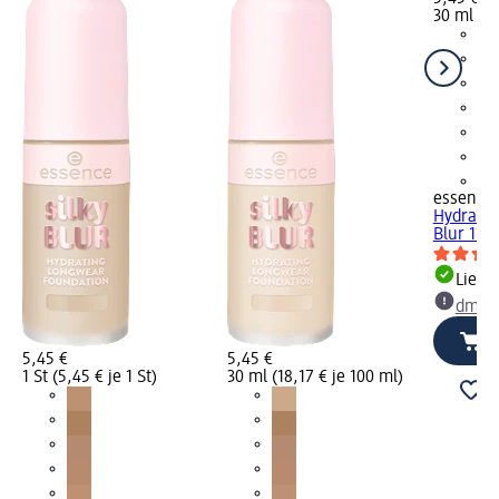
30 ml (18
+2
essence
Hydratin
Blur 110,
Liefe
dm Ma
5,45 €
5,45 €
1 St (5,45 € je 1 St)
30 ml (18,17 € je 100 ml)