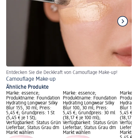
Entdecken Sie die Deckkraft von Camouflage Make-up!
Au
Camouflage Make-up
Ve
Ähnliche Produkte
Marke: essence;
Marke: essence;
Marke: e
Produktname: Foundation
Produktname: Foundation
Produkt
Hydrating Longwear Silky
Hydrating Longwear Silky
Hydratin
Blur 155, 30 ml; Preis:
Blur 100, 30 ml; Preis:
Blur 110,
5,45 €; Grundpreis: 1 St
5,45 €; Grundpreis: 30 ml
5,45 €; 
(5,45 € je 1 St);
(18,17 € je 100 ml);
(18,17 € 
Verfügbarkeit: Status Grün
Verfügbarkeit: Status Grün
Verfügba
Lieferbar, Status Grau dm
Lieferbar, Status Grau dm
Lieferba
Markt wählen
Markt wählen
Markt w
5,45 €