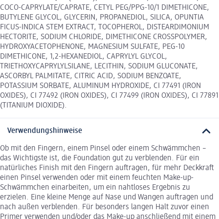
COCO-CAPRYLATE/CAPRATE, CETYL PEG/PPG-10/1 DIMETHICONE,
BUTYLENE GLYCOL, GLYCERIN, PROPANEDIOL, SILICA, OPUNTIA
FICUS-INDICA STEM EXTRACT, TOCOPHEROL, DISTEARDIMONIUM
HECTORITE, SODIUM CHLORIDE, DIMETHICONE CROSSPOLYMER,
HYDROXYACETOPHENONE, MAGNESIUM SULFATE, PEG-10
DIMETHICONE, 1,2-HEXANEDIOL, CAPRYLYL GLYCOL,
TRIETHOXYCAPRYLYLSILANE, LECITHIN, SODIUM GLUCONATE,
ASCORBYL PALMITATE, CITRIC ACID, SODIUM BENZOATE,
POTASSIUM SORBATE, ALUMINUM HYDROXIDE, CI 77491 (IRON
OXIDES), CI 77492 (IRON OXIDES), CI 77499 (IRON OXIDES), CI 77891
(TITANIUM DIOXIDE).
Verwendungshinweise
Ob mit den Fingern, einem Pinsel oder einem Schwämmchen –
das Wichtigste ist, die Foundation gut zu verblenden. Für ein
natürliches Finish mit den Fingern auftragen, für mehr Deckkraft
einen Pinsel verwenden oder mit einem feuchten Make-up-
Schwämmchen einarbeiten, um ein nahtloses Ergebnis zu
erzielen. Eine kleine Menge auf Nase und Wangen auftragen und
nach außen verblenden. Für besonders langen Halt zuvor einen
Primer verwenden und/oder das Make-up anschließend mit einem