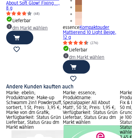
About Soft Glow! Fixing...,
8 g
(68)
Lieferbar
essence
Kompaktpuder
dm Markt wählen
Mattierend 10 Light Beige,
12 g
(276)
Lieferbar
dm Markt wählen
Andere Kunden kauften auch
Marke: ebelin;
Marke: essence;
Marke: e
Produktname: Make-up
Produktname:
Produktn
Schwamm 2in1 Powderpuff,
Spezialpapier All About
Fix & Las
sortiert, 1 St; Preis: 3,95 €;
Matt!, 50 St; Preis: 1,95 €;
50 ml; Pr
Marke von dm Grafik;
Verfügbarkeit: Status Grün
Grundpre
Verfügbarkeit: Status Grün
Lieferbar, Status Grau dm
je 100 ml
Lieferbar, Status Grau dm
Markt wählen
Status G
Markt wählen
Status G
wählen
3,45 €