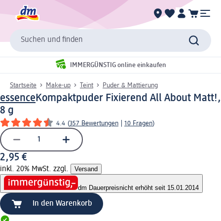
Suchen und finden
IMMERGÜNSTIG online einkaufen
Startseite
Make-up
Teint
Puder & Mattierung
essence
Kompaktpuder Fixierend All About Matt!,
8 g
4.4
(
357 Bewertungen
|
10 Fragen
)
2,95 €
inkl. 20% MwSt. zzgl.
Versand
dm Dauerpreis
nicht erhöht seit 15.01.2014
In den Warenkorb