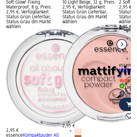
Soft Glow! Fixing
10 Light Beige, 12 g; Preis:
2 Soft Be
Waterproof, 8 g; Preis:
2,95 €; Verfügbarkeit:
2,95 €; V
2,95 €; Verfügbarkeit:
Status Grün Lieferbar,
Status G
Status Grün Lieferbar,
Status Grau dm Markt
Status G
Status Grau dm Markt
wählen
wählen
wählen
2,95 €
essence
Mattiere
g
Liefe
dm Ma
2,95 €
2,95 €
essence
Kompaktpuder All