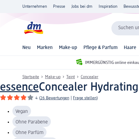
Unternehmen
Presse
Jobs bei dm
Inspiration
Bewusst
Suchen un
Neu
Marken
Make-up
Pflege & Parfum
Haare
IMMERGÜNSTIG online einka
Startseite
Make-up
Teint
Concealer
essence
Concealer Hydrating 
4
(
26 Bewertungen
|
Frage stellen
)
Vegan
Ohne Parabene
Ohne Parfüm