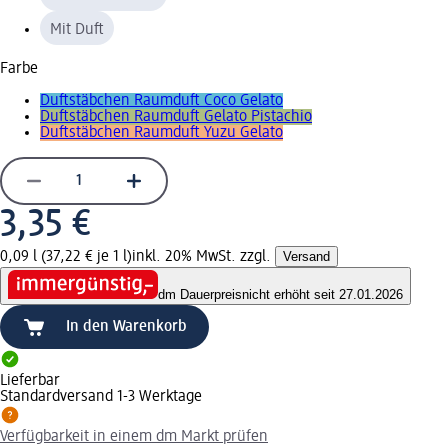
Mit Duft
Farbe
Duftstäbchen Raumduft Coco Gelato
Duftstäbchen Raumduft Gelato Pistachio
Duftstäbchen Raumduft Yuzu Gelato
3,35 €
0,09 l (37,22 € je 1 l)
inkl. 20% MwSt. zzgl.
Versand
dm Dauerpreis
nicht erhöht seit 27.01.2026
In den Warenkorb
Lieferbar
Standardversand 1-3 Werktage
Verfügbarkeit in einem dm Markt prüfen