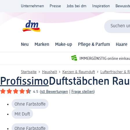
Unternehmen
Presse
Jobs bei dm
Inspiration
Bewusst
Suchen un
Neu
Marken
Make-up
Pflege & Parfum
Haare
IMMERGÜNSTIG online einka
Startseite
Haushalt
Kerzen & Raumduft
Lufterfrischer & 
Profissimo
Duftstäbchen Rau
4.5
(
40 Bewertungen
|
Frage stellen
)
Ohne Farbstoffe
Mit Duft
Ohne Farbstoffe