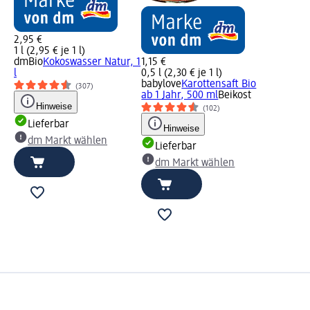
2,95 €
1 l (2,95 € je 1 l)
dmBio
Kokoswasser Natur, 1
1,15 €
l
0,5 l (2,30 € je 1 l)
babylove
Karottensaft Bio
(307)
ab 1 Jahr, 500 ml
Beikost
Hinweise
(102)
Lieferbar
Hinweise
dm Markt wählen
Lieferbar
dm Markt wählen