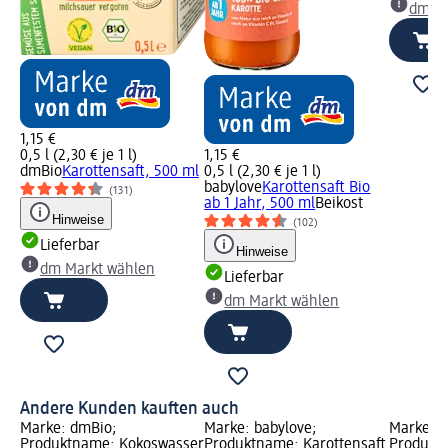
dm Ma
1,15 €
0,5 l (2,30 € je 1 l)
1,15 €
dmBio
Karottensaft, 500 ml
0,5 l (2,30 € je 1 l)
babylove
Karottensaft Bio
(131)
ab 1 Jahr, 500 ml
Beikost
Hinweise
(102)
Lieferbar
Hinweise
dm Markt wählen
Lieferbar
dm Markt wählen
Andere Kunden kauften auch
Marke: dmBio;
Marke: babylove;
Marke: 
Produktname: Kokoswasser
Produktname: Karottensaft
Produktn