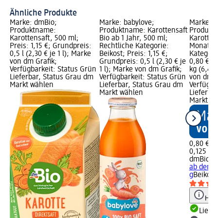
Ähnliche Produkte
Marke: dmBio;
Marke: babylove;
Marke: 
Produktname:
Produktname: Karottensaft
Produkt
Karottensaft, 500 ml;
Bio ab 1 Jahr, 500 ml;
Karotte 
Preis: 1,15 €; Grundpreis:
Rechtliche Kategorie:
Monat, 1
0,5 l (2,30 € je 1 l); Marke
Beikost; Preis: 1,15 €;
Kategorie
von dm Grafik;
Grundpreis: 0,5 l (2,30 € je
0,80 €; 
Verfügbarkeit: Status Grün
1 l); Marke von dm Grafik;
kg (6,40 
Lieferbar, Status Grau dm
Verfügbarkeit: Status Grün
von dm G
Markt wählen
Lieferbar, Status Grau dm
Verfügba
Markt wählen
Lieferba
Markt w
0,80 €
0,125 kg 
dmBio
Ge
ab dem 5
g
Beikost
Hinw
Liefe