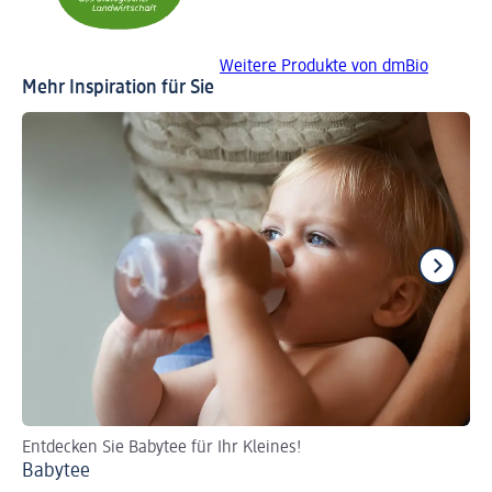
Weitere Produkte von dmBio
Mehr Inspiration für Sie
Entdecken Sie Babytee für Ihr Kleines!
Sc
Babytee
Id