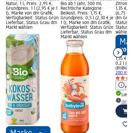
Natur, 1 l; Preis: 2,95 €;
Bio ab 1 Jahr, 500 ml;
Zitrone, 
Grundpreis: 1 l (2,95 € je 1
Rechtliche Kategorie:
1,35 €; G
l); Marke von dm Grafik;
Beikost; Preis: 1,15 €;
(6,75 € j
Verfügbarkeit: Status Grün
Grundpreis: 0,5 l (2,30 € je
dm Grafi
Lieferbar, Status Grau dm
1 l); Marke von dm Grafik;
Status G
Markt wählen
Verfügbarkeit: Status Grün
Status G
Lieferbar, Status Grau dm
wählen
Markt wählen
1,35 €
0,2 l (6,7
dmBio
Di
200 ml
Hinw
Liefe
dm Ma