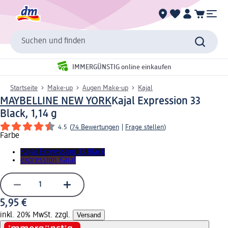
Suchen und finden
IMMERGÜNSTIG online einkaufen
Startseite
Make-up
Augen Make-up
Kajal
MAYBELLINE NEW YORK
Kajal Expression 33
Black, 1,14 g
4.5
(
74 Bewertungen
|
Frage stellen
)
Farbe
Kajal Expression 33 Black
expression Kajal
5,95 €
inkl. 20% MwSt. zzgl.
Versand