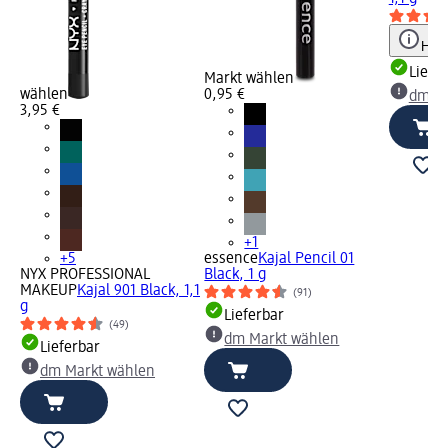
Hinw
Liefe
Markt wählen
wählen
0,95 €
dm Ma
3,95 €
+1
+5
essence
Kajal Pencil 01
NYX PROFESSIONAL
Black, 1 g
MAKEUP
Kajal 901 Black, 1,1
(91)
g
Lieferbar
(49)
dm Markt wählen
Lieferbar
dm Markt wählen