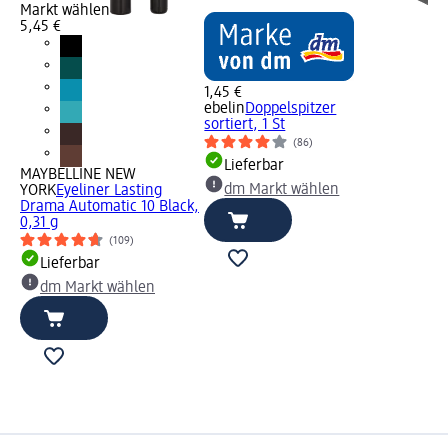
Markt wählen
5,45 €
1,45 €
ebelin
Doppelspitzer
sortiert, 1 St
(86)
Lieferbar
MAYBELLINE NEW
dm Markt wählen
YORK
Eyeliner Lasting
Drama Automatic 10 Black,
0,31 g
(109)
Lieferbar
dm Markt wählen