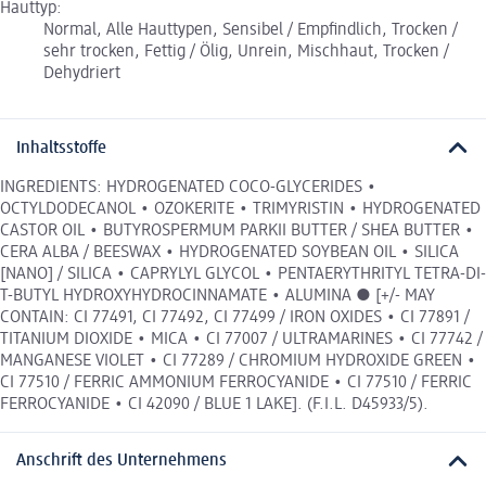
Hauttyp:
Normal, Alle Hauttypen, Sensibel / Empfindlich, Trocken /
sehr trocken, Fettig / Ölig, Unrein, Mischhaut, Trocken /
Dehydriert
Inhaltsstoffe
INGREDIENTS: HYDROGENATED COCO-GLYCERIDES •
OCTYLDODECANOL • OZOKERITE • TRIMYRISTIN • HYDROGENATED
CASTOR OIL • BUTYROSPERMUM PARKII BUTTER / SHEA BUTTER •
CERA ALBA / BEESWAX • HYDROGENATED SOYBEAN OIL • SILICA
[NANO] / SILICA • CAPRYLYL GLYCOL • PENTAERYTHRITYL TETRA-DI-
T-BUTYL HYDROXYHYDROCINNAMATE • ALUMINA ● [+/- MAY
CONTAIN: CI 77491, CI 77492, CI 77499 / IRON OXIDES • CI 77891 /
TITANIUM DIOXIDE • MICA • CI 77007 / ULTRAMARINES • CI 77742 /
MANGANESE VIOLET • CI 77289 / CHROMIUM HYDROXIDE GREEN •
CI 77510 / FERRIC AMMONIUM FERROCYANIDE • CI 77510 / FERRIC
FERROCYANIDE • CI 42090 / BLUE 1 LAKE]. (F.I.L. D45933/5).
Anschrift des Unternehmens