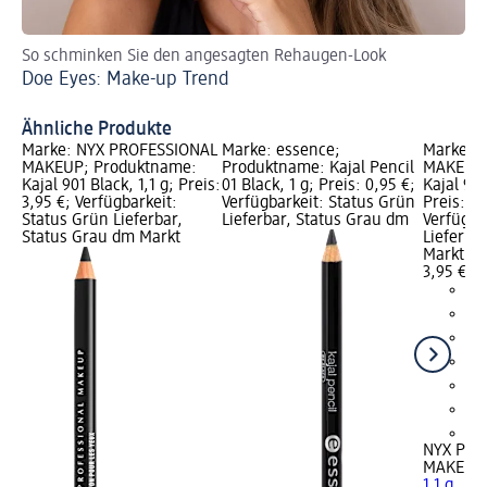
So schminken Sie den angesagten Rehaugen-Look
So
Doe Eyes: Make-up Trend
Si
Ähnliche Produkte
Marke: NYX PROFESSIONAL
Marke: essence;
Marke: 
MAKEUP; Produktname:
Produktname: Kajal Pencil
MAKEUP;
Kajal 901 Black, 1,1 g; Preis:
01 Black, 1 g; Preis: 0,95 €;
Kajal 902
3,95 €; Verfügbarkeit:
Verfügbarkeit: Status Grün
Preis: 3,
Status Grün Lieferbar,
Lieferbar, Status Grau dm
Verfügba
Status Grau dm Markt
Lieferba
Markt w
3,95 €
+5
NYX PRO
MAKEUP
1,1 g