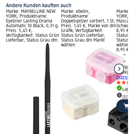
Andere Kunden kauften auch
Marke: MAYBELLINE NEW
Marke: ebelin;
Marke: 
YORK; Produktname:
Produktname:
YORK; P
Eyeliner Lasting Drama
Doppelspitzer sortiert, 1 St;
Mascara 
Automatic 10 Black, 0,31 g;
Preis: 1,45 €; Marke von dm
Schwarz,
Preis: 5,45 €;
Grafik; Verfügbarkeit:
8,95 €; V
Verfügbarkeit: Status Grün
Status Grün Lieferbar,
Status G
Lieferbar, Status Grau dm
Status Grau dm Markt
Status G
wählen
wählen
8,95 €
MAYBELL
YORK
Mas
Express 
Liefe
dm Ma