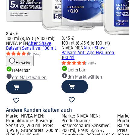
8,45 €
8,45 €
100 ml (8,45 € je 100 ml)
100 ml (8,45 € je 100 ml)
NIVEA MEN
After Shave
NIVEA MEN
After Shave
Balsam Sensitive, 100 ml
Balsam Anti-Age Hyaluron,
(562)
100 ml
Hinweise
(184)
Lieferbar
Lieferbar
dm Markt wählen
dm Markt wählen
Andere Kunden kauften auch
Marke: NIVEA MEN;
Marke: NIVEA MEN;
Marke: 
Produktname: Rasiergel
Produktname:
Produktn
Sensitive, 200 ml; Preis:
Rasierschaum Sensitive,
Balsam S
3,95 €; Grundpreis: 200 ml
200 ml; Preis: 3,65 €;
Preis: 8