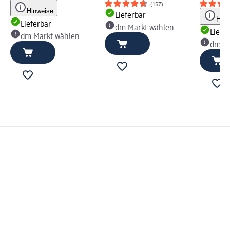
(157)
Hinweise
Lieferbar
Hinw
Lieferbar
dm Markt wählen
Liefe
dm Markt wählen
dm Ma