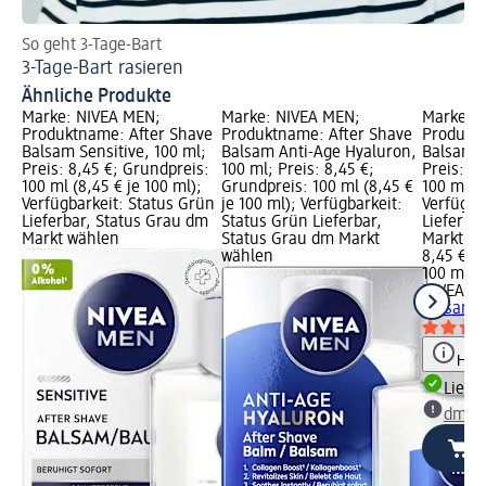
So geht 3-Tage-Bart
Wie
3-Tage-Bart rasieren
Gl
Ähnliche Produkte
Marke: NIVEA MEN;
Marke: NIVEA MEN;
Marke: 
Produktname: After Shave
Produktname: After Shave
Produktn
Balsam Sensitive, 100 ml;
Balsam Anti-Age Hyaluron,
Balsam H
Preis: 8,45 €; Grundpreis:
100 ml; Preis: 8,45 €;
Preis: 8
100 ml (8,45 € je 100 ml);
Grundpreis: 100 ml (8,45 €
100 ml (8
Verfügbarkeit: Status Grün
je 100 ml); Verfügbarkeit:
Verfügba
Lieferbar, Status Grau dm
Status Grün Lieferbar,
Lieferba
Markt wählen
Status Grau dm Markt
Markt w
wählen
8,45 €
100 ml (8
NIVEA M
Balsam H
Hinw
Liefe
dm Ma