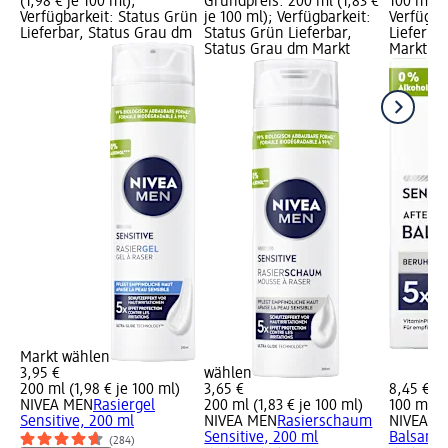
(1,98 € je 100 ml);
Grundpreis: 200 ml (1,83 €
100 ml (8
Verfügbarkeit: Status Grün
je 100 ml); Verfügbarkeit:
Verfügba
Lieferbar, Status Grau dm
Status Grün Lieferbar,
Lieferba
Status Grau dm Markt
Markt w
Markt wählen
3,95 €
wählen
200 ml (1,98 € je 100 ml)
3,65 €
8,45 €
NIVEA MEN
Rasiergel
200 ml (1,83 € je 100 ml)
100 ml (8
Sensitive, 200 ml
NIVEA MEN
Rasierschaum
NIVEA M
Sensitive, 200 ml
Balsam S
(284)