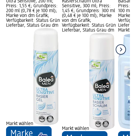
Ultra Sensitive, 200 ml;
Rasierschaum Ultra
Balsam S
Preis: 1,55 €; Grundpreis:
Sensitive, 300 ml; Preis:
Preis: 2
200 ml (0,78 € je 100 ml);
1,45 €; Grundpreis: 300 ml
100 ml (2
Marke von dm Grafik;
(0,48 € je 100 ml); Marke
Marke vo
Verfügbarkeit: Status Grün
von dm Grafik;
Verfügba
Lieferbar, Status Grau dm
Verfügbarkeit: Status Grün
Lieferba
Lieferbar, Status Grau dm
Markt w
Markt wählen
Markt wählen