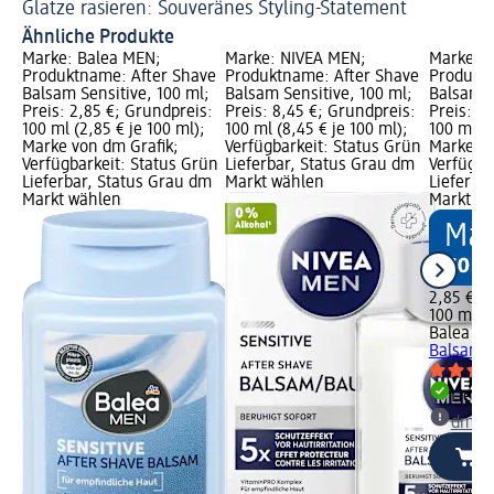
Glatze rasieren: Souveränes Styling-Statement
Ra
Ähnliche Produkte
Marke: Balea MEN;
Marke: NIVEA MEN;
Marke: 
Produktname: After Shave
Produktname: After Shave
Produktn
Balsam Sensitive, 100 ml;
Balsam Sensitive, 100 ml;
Balsam E
Preis: 2,85 €; Grundpreis:
Preis: 8,45 €; Grundpreis:
Preis: 2
100 ml (2,85 € je 100 ml);
100 ml (8,45 € je 100 ml);
100 ml (2
Marke von dm Grafik;
Verfügbarkeit: Status Grün
Marke vo
Verfügbarkeit: Status Grün
Lieferbar, Status Grau dm
Verfügba
Lieferbar, Status Grau dm
Markt wählen
Lieferba
Markt wählen
Markt w
2,85 €
100 ml (2
Balea M
Balsam E
Liefe
dm Ma