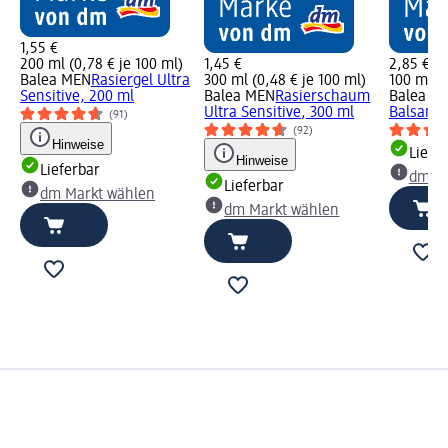
1,55 €
200 ml (0,78 € je 100 ml)
1,45 €
2,85 €
Balea MEN
Rasiergel Ultra
300 ml (0,48 € je 100 ml)
100 ml (2
Sensitive, 200 ml
Balea MEN
Rasierschaum
Balea M
Ultra Sensitive, 300 ml
Balsam S
(91)
(92)
Hinweise
Liefe
Hinweise
Lieferbar
dm Ma
Lieferbar
dm Markt wählen
dm Markt wählen