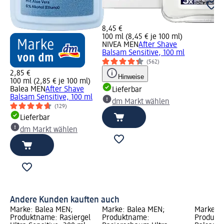
8,45 €
100 ml (8,45 € je 100 ml)
NIVEA MEN
After Shave
Balsam Sensitive, 100 ml
(562)
2,85 €
Hinweise
100 ml (2,85 € je 100 ml)
Balea MEN
After Shave
Lieferbar
Balsam Sensitive, 100 ml
dm Markt wählen
(129)
Lieferbar
dm Markt wählen
Andere Kunden kauften auch
Marke: Balea MEN;
Marke: Balea MEN;
Marke: 
Produktname: Rasiergel
Produktname:
Produktn