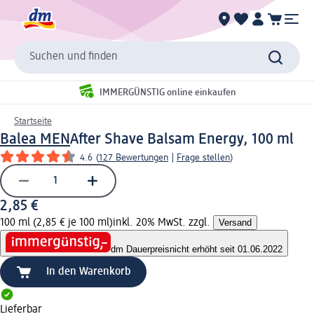
Suchen und finden
IMMERGÜNSTIG online einkaufen
Startseite
Balea MEN
After Shave Balsam Energy, 100 ml
4.6
(
127 Bewertungen
|
Frage stellen
)
2,85 €
100 ml (2,85 € je 100 ml)
inkl. 20% MwSt. zzgl.
Versand
dm Dauerpreis
nicht erhöht seit 01.06.2022
In den Warenkorb
Lieferbar