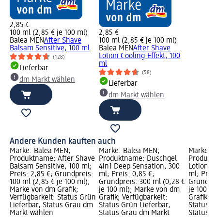
2,85 €
100 ml (2,85 € je 100 ml)
2,85 €
Balea MEN
After Shave
100 ml (2,85 € je 100 ml)
Balsam Sensitive, 100 ml
Balea MEN
After Shave
Lotion Cooling-Effekt, 100
(128)
ml
Lieferbar
(58)
dm Markt wählen
Lieferbar
dm Markt wählen
Andere Kunden kauften auch
Marke: Balea MEN;
Marke: Balea MEN;
Marke: 
Produktname: After Shave
Produktname: Duschgel
Produktn
Balsam Sensitive, 100 ml;
4in1 Deep Sensation, 300
Lotion Co
Preis: 2,85 €; Grundpreis:
ml; Preis: 0,85 €;
ml; Preis
100 ml (2,85 € je 100 ml);
Grundpreis: 300 ml (0,28 €
Grundpre
Marke von dm Grafik;
je 100 ml); Marke von dm
je 100 m
Verfügbarkeit: Status Grün
Grafik; Verfügbarkeit:
Grafik; V
Lieferbar, Status Grau dm
Status Grün Lieferbar,
Status G
Markt wählen
Status Grau dm Markt
Status G