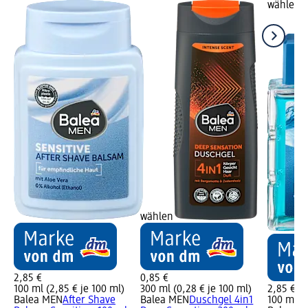
wählen
wählen
2,85 €
0,85 €
100 ml (2,85 € je 100 ml)
300 ml (0,28 € je 100 ml)
2,85 €
Balea MEN
After Shave
Balea MEN
Duschgel 4in1
100 ml (2