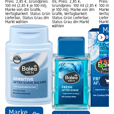
Preis: 2,85 €; Grundpreis:
ml; Preis: 2,85 €;
Preis: 2
100 ml (2,85 € je 100 ml);
Grundpreis: 100 ml (2,85 €
100 ml (2
Marke von dm Grafik;
je 100 ml); Marke von dm
Marke vo
Verfügbarkeit: Status Grün
Grafik; Verfügbarkeit:
Verfügba
Lieferbar, Status Grau dm
Status Grün Lieferbar,
Lieferba
Markt wählen
Status Grau dm Markt
Markt w
wählen
2,85 €
100 ml (2
Balea M
Balsam U
Liefe
dm Ma