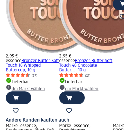
2,95 €
2,95 €
essence
Bronzer Butter Soft
essence
Bronzer Butter Soft
Touch 10 Whipped
Touch 40 Chocolate
Buttercup, 10 g
Butter..., 10 g
(57)
(21)
Lieferbar
Lieferbar
dm Markt wählen
dm Markt wählen
Andere Kunden kauften auch
Marke: essence;
Marke: essence;
Marke: e