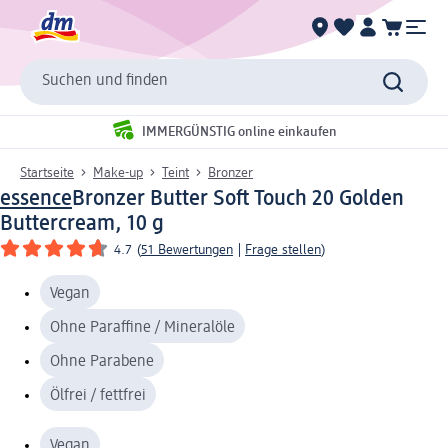
Suchen und finden
IMMERGÜNSTIG online einkaufen
Startseite
Make-up
Teint
Bronzer
essence
Bronzer Butter Soft Touch 20 Golden
Buttercream, 10 g
4.7
(
51 Bewertungen
|
Frage stellen
)
Vegan
Ohne Paraffine / Mineralöle
Ohne Parabene
Ölfrei / fettfrei
Vegan