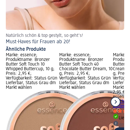
Natürlich schön & top gestylt, so geht's!
We
Must-Haves für Frauen ab 20!
Na
Ähnliche Produkte
Marke: essence;
Marke: essence;
Marke: e
Produktname: Bronzer
Produktname: Bronzer
Produkt
Butter Soft Touch 10
Butter Soft Touch 40
Butter S
Whipped Buttercup, 10 g;
Chocolate Butter Dream, 10
Creamy A
Preis: 2,95 €;
g; Preis: 2,95 €;
g; Preis:
Verfügbarkeit: Status Grün
Verfügbarkeit: Status Grün
Verfügba
Lieferbar, Status Grau dm
Lieferbar, Status Grau dm
Lieferba
Markt wählen
Markt wählen
Markt w
2,95 €
essence
Touch 3
Butter, 1
Liefe
dm Ma