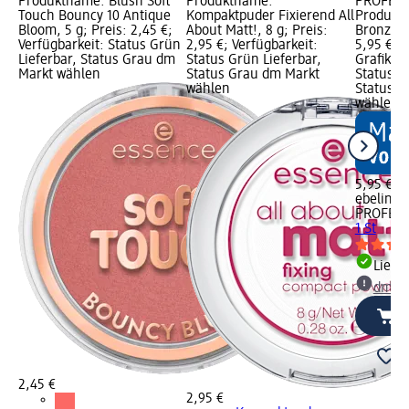
Produktname: Blush Soft
Produktname:
PROFESS
Touch Bouncy 10 Antique
Kompaktpuder Fixierend All
Produkt
Bloom, 5 g; Preis: 2,45 €;
About Matt!, 8 g; Preis:
Bronzerpi
Verfügbarkeit: Status Grün
2,95 €; Verfügbarkeit:
5,95 €; 
Lieferbar, Status Grau dm
Status Grün Lieferbar,
Grafik; V
Markt wählen
Status Grau dm Markt
Status G
wählen
Status G
wählen
5,95 €
ebelin
PROFESS
1 St
Liefe
dm Ma
2,45 €
2,95 €