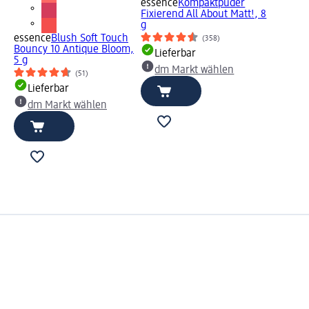
essence
Kompaktpuder
Fixierend All About Matt!, 8
g
essence
Blush Soft Touch
(358)
Bouncy 10 Antique Bloom,
Lieferbar
5 g
dm Markt wählen
(51)
Lieferbar
dm Markt wählen