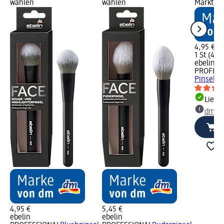
wählen
wählen
Markt w
4,95 €
1 St (4,95
ebelin
PROFESS
Pinsel, 1
Liefe
dm Ma
4,95 €
5,45 €
ebelin
ebelin