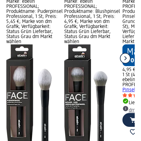
Marke: ebelin
Marke: ebelin
Marke: e
PROFESSIONAL;
PROFESSIONAL;
PROFESS
Produktname: Puderpinsel
Produktname: Blushpinsel
Produktn
Professional, 1 St; Preis:
Professional, 1 St; Preis:
Pinsel, 1
5,45 €; Marke von dm
4,95 €; Marke von dm
Grundprei
Grafik; Verfügbarkeit:
Grafik; Verfügbarkeit:
St); Mar
Status Grün Lieferbar,
Status Grün Lieferbar,
Verfügba
Status Grau dm Markt
Status Grau dm Markt
Lieferba
wählen
wählen
Markt w
4,95 €
1 St (4,95
ebelin
PROFESS
Pinsel, 1
Liefe
dm Ma