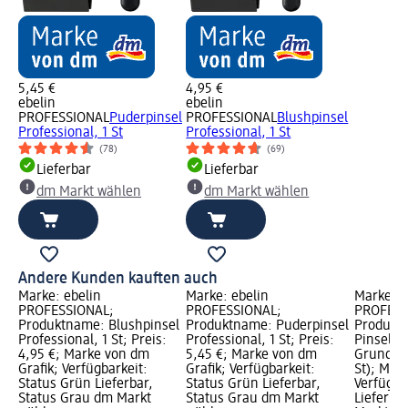
5,45 €
4,95 €
ebelin
ebelin
PROFESSIONAL
Puderpinsel
PROFESSIONAL
Blushpinsel
Professional, 1 St
Professional, 1 St
(78)
(69)
Lieferbar
Lieferbar
dm Markt wählen
dm Markt wählen
Andere Kunden kauften auch
Marke: ebelin
Marke: ebelin
Marke: e
PROFESSIONAL;
PROFESSIONAL;
PROFESS
Produktname: Blushpinsel
Produktname: Puderpinsel
Produktn
Professional, 1 St; Preis:
Professional, 1 St; Preis:
Pinsel, 1
4,95 €; Marke von dm
5,45 €; Marke von dm
Grundprei
Grafik; Verfügbarkeit:
Grafik; Verfügbarkeit:
St); Mar
Status Grün Lieferbar,
Status Grün Lieferbar,
Verfügba
Status Grau dm Markt
Status Grau dm Markt
Lieferba